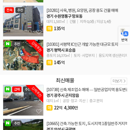
전속
추천
[10281] 사옥, 병원, 요양원, 공장 용도 건물 매매
경기 수원영통구 망포동
대지 1,587㎡
건물
지하 0,0층 / 지상 3,4층
매
135
억
번역
강력추천
추천
[10301] 서평택 IC인근 개발 가능한 대규모 토지
경기 평택시 포승읍
총토지 16,370㎡
토지·사업부지
용도지역 생산관리지
매
145
억
최신매물
더보기
강력추천
급매
추천
[10738] 신축 제조업소 매매 — 일반공업지역 용도변경 
경기 광주시 곤지암읍
대지 1㎡
공장·창고·지산
층고 문의
매
22
억
4,300
만
추천
[10665] 건축 가능한 토지 , 도시지역 1종일반주거지역
경기 안성시 금광면