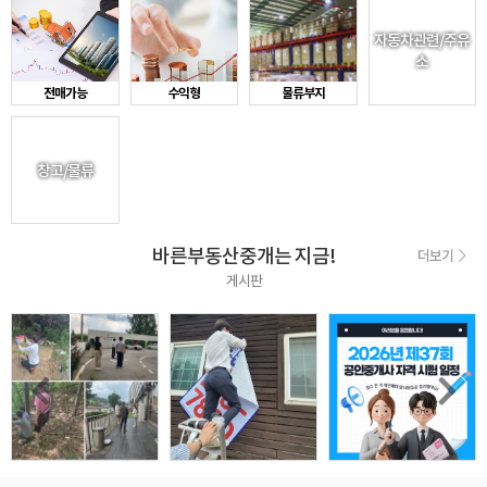
자동차관련/주유
소
전매가능
수익형
물류부지
창고/물류
바른부동산중개는 지금!
더보기
게시판