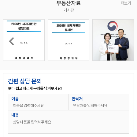
부동산자료
더보기
게시판
상담완료
안성공도읍에 단독건물 임대 매물로 내놓고 싶어요 현재 식당 9년째 운영중이고 만세대이상 항아리 상권 주차장있는 단독건물입니다
정○○
0**-****-****
상담완료
100평이상 가든상가 주차30대이상 가능한 곳 찾고 있습니다 연락주시면 감사하겠습니다
안○○
0**-****-****
간편 상담 문의
상담완료
보다 쉽고 빠르게 문의를 남겨보세요!
용인시 수지구 성복동 외식타운 내 신축 건물 2채 건물주인데요.(준공완료) 식당이 적당할 것 같아서 연락드려봅니다. 주소는 성복 2로 413-1/413-2 입니다.순서대로 사진 첨부합니다. 413-1 : 1층,2층 61,61 합계122평 413-2 : 1층,2층 65,65 합계130평 각각 3억에 월세 1,300 원합니다. (통임대 기준이라 층별로도 조정가능합니다)
윤○○
0**-****-****
이름
연락처
상담완료
근생 건축 가능한 토지 찾습니다. 용인시 대로변 으로
장○○
0**-****-****
상담완료
반도체업체 사옥으로 사용할 만한 건물 구해주세요. 4층이상 , 연면적 400평이상 구합니다.
김○○
0**-****-****
내용
상담완료
용인시 기흥구 공세동 단독 사옥 및 공장 혼합 건물 매각 문의 드립니다.
김○○
0**-****-****
상담완료
상가매도 . 경기도 용인시 처인구 고림지구내
이○○
0**-****-****