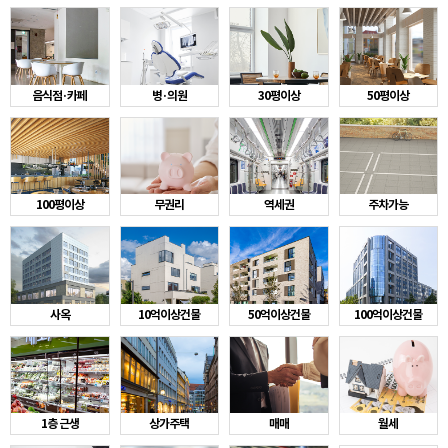
음식점·카페
병·의원
30평이상
50평이상
100평이상
무권리
역세권
주차가능
사옥
10억이상건물
50억이상건물
100억이상건물
1층 근생
상가주택
매매
월세