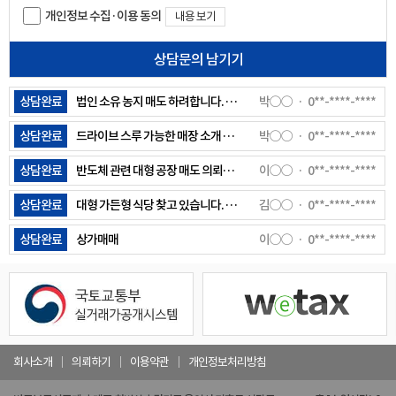
개인정보 수집·이용 동의
내용 보기
상담완료
안녕하세요 . 경기광주 능평동 오포터널 인근 토지 매매하고 합니다. 전체 면적이 약 380평 정도 되는데, 해당 조건으로 매수자 문의나 중개 가능할까요?
정○○
0**-****-****
상담문의 남기기
상담완료
용인 수지지역 그급식당자리 찾고있습니다. 전용면적 120평 이상. 주차 다수(20대이상)
허○○
0**-****-****
상담완료
법인 소유 농지 매도 하려합니다. 상담전화 부탁드려요
박○○
0**-****-****
상담완료
드라이브 스루 가능한 매장 소개 좀 해주세요
박○○
0**-****-****
상담완료
반도체 관련 대형 공장 매도 의뢰합니다.
이○○
0**-****-****
상담완료
대형 가든형 식당 찾고 있습니다. 용인 , 수원 등
김○○
0**-****-****
상담완료
상가매매
이○○
0**-****-****
상담완료
동두천 대형 상가 임대 의뢰를 드리고 싶습니다. 연락주세요~
안○○
0**-****-****
상담완료
안성공도읍에 단독건물 임대 매물로 내놓고 싶어요 현재 식당 9년째 운영중이고 만세대이상 항아리 상권 주차장있는 단독건물입니다
정○○
0**-****-****
상담완료
100평이상 가든상가 주차30대이상 가능한 곳 찾고 있습니다 연락주시면 감사하겠습니다
안○○
0**-****-****
회사소개
의뢰하기
이용약관
개인정보처리방침
상담완료
용인시 수지구 성복동 외식타운 내 신축 건물 2채 건물주인데요.(준공완료) 식당이 적당할 것 같아서 연락드려봅니다. 주소는 성복 2로 413-1/413-2 입니다.순서대로 사진 첨부합니다. 413-1 : 1층,2층 61,61 합계122평 413-2 : 1층,2층 65,65 합계130평 각각 3억에 월세 1,300 원합니다. (통임대 기준이라 층별로도 조정가능합니다)
윤○○
0**-****-****