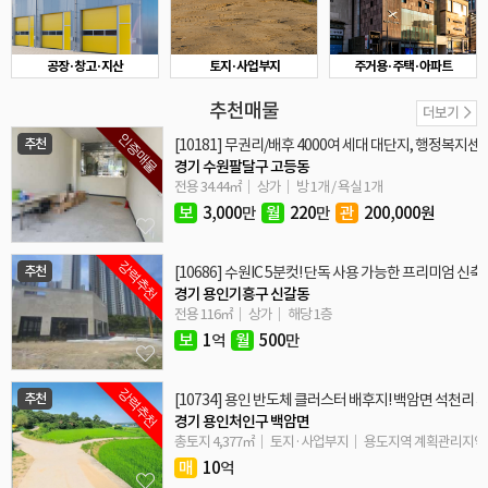
공장·창고·지산
토지·사업부지
주거용·주택·아파트
추천매물
더보기
인증매물
추천
[10181] 무권리/배후 4000여 세대 대단지, 행정복지센
경기 수원팔달구 고등동
전용 34.44㎡
상가
방 1개 / 욕실 1개
보
3,000
만
월
220
만
관
200,000원
강력추천
추천
[10686] 수원IC 5분컷! 단독 사용 가능한 프리미엄 신
경기 용인기흥구 신갈동
전용 116㎡
상가
해당 1층
보
1
억
월
500
만
강력추천
추천
[10734] 용인 반도체 클러스터 배후지! 백암면 석천리
경기 용인처인구 백암면
총토지 4,377㎡
토지·사업부지
용도지역 계획관리지역
매
10
억