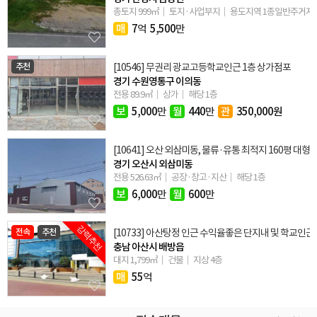
총토지 999㎡
토지·사업부지
용도지역 1종일반주거지..
매
7
억
5,500
만
추천
[10546] 무권리 광교고등학교인근 1층 상가점포
경기 수원영통구 이의동
전용 89.9㎡
상가
해당 1층
보
5,000
만
월
440
만
관
350,000원
[10641] 오산 외삼미동, 물류·유통 최적지 160평 대형
경기 오산시 외삼미동
전용 526.63㎡
공장·창고·지산
해당 1층
보
6,000
만
월
600
만
강력추천
전속
추천
[10733] 아산탕정 인근 수익율좋은 단지내 및 학교인
충남 아산시 배방읍
대지 1,799㎡
건물
지상 4층
매
55
억