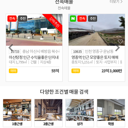
전속매물
더보기
전속매물
전속
추천
전속
추천
강력추천
충남 아산시 배방읍 북수리
인천 영종구 운남동
10733
10635
카페,주택
아산탕정 인근 수익율좋은 단지내 및 학교인근 근생상가
영종역 인근 모양좋은 토지 매매
0,0/2,1F
대지 1,799㎡
건물
지상4층
총토지 5,151㎡
토지·사업부지
용도
55억
23억 3,000만
매매
매매
다양한 조건별 매물 검색
1종근생
2종근생
상가
학원