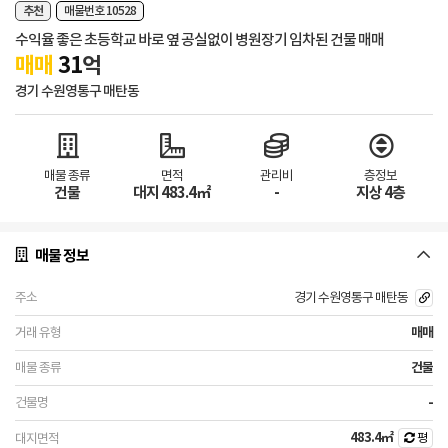
추천
매물번호 10528
수익율 좋은 초등학교 바로 옆 공실없이 병원장기 임차된 건물 매매
매매
31
억
경기 수원영통구 매탄동
매물 종류
면적
관리비
층정보
건물
대지 483.4㎡
-
지상 4층
매물 정보
경기 수원영통구 매탄동
매매
건물
-
483.4㎡
평