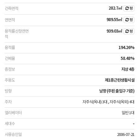
282.7㎡
평
989.55㎡
평
939.03㎡
평
194.26%
58.48%
지상 4층
제1종근린생활시설
남향 (주된 출입구 기준)
자주식(옥내) 3대
, 자주식(옥외) 4대
일반 1대
-
2006-07-21