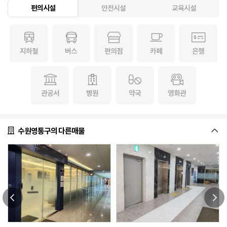
편의시설
안전시설
교육시설
지하철
버스
편의점
카페
은행
관공서
병원
약국
영화관
수원영통구의 다른매물