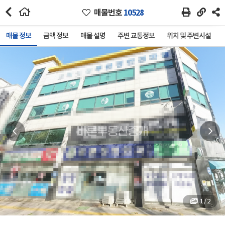
매물번호
10528
매물 정보
금액 정보
매물 설명
주변 교통정보
위치 및 주변시설
1 / 2