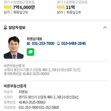
경기 수원영통구 망포동
경기 수원영통구 망포동
매매
7
억
6,000
만
매매
11
억
/ 연
833.11㎡
상가
화장실 2개
상가
화장실 1개
담당자 정보
최병삼 대표
031-253-7800
010-6488-2846
바른부동산중개
소재지: 용인시 기흥구 신갈동 480-2 , 3층 [수원신갈IC 인근]
중개등록번호: 41463-2025-00063
바른부동산중개
대표자
최병삼
소재지
경기도 용인시 신갈동 480-2 , 3층 [수원신갈ic]
등록번호
41463-2025-00063
대표번호
031-253-7800 031-252-5800