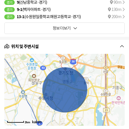
9
(산남중학교·경기)
90m
경기
9-1
(백자아파트·경기)
130m
경기
13-1
(수원원일중학교.매원고등학교·경기)
200m
경기
정보 더보기
위치 및 주변시설
2km