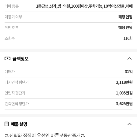
1종근생,상가,병·의원,100평이상,주차가능,10억이상건물,매매
해당 안됨
해당 안됨
116회
금액정보
31억
2,119만원
1,035만원
3,625만원
매물 설명
🤝신뢰와 정직이 우선인 바른부동산중개🤝