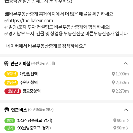
☎️궁금한 점은 언제든지 문의 주세요!
🏢바른부동산중개 홈페이지에서 더 많은 매물을 확인하세요!
✅https://the-baleun.com
✅빌딩/토지 투자 컨설팅도 바른부동산중개와 함께하세요!
✅경기남부 토지, 건물 및 상업용 부동산전문 바른부동산중개 입니다.
"네이버에서 바른부동산중개를 검색하세요."
인근 지하철
(주변 5km 이내)
매탄권선역
1,990m
분당선
수원시청역
2,050m
분당선
광교중앙역
2,270m
신분당선
인근 버스
(주변 500m 이내)
2-1
(산남중학교·경기)
90m
경기
98
(산남중학교·경기)
90m
경기