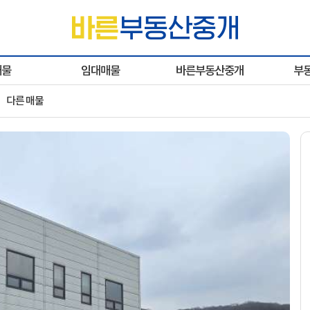
매물
임대매물
바른부동산중개
부
다른 매물