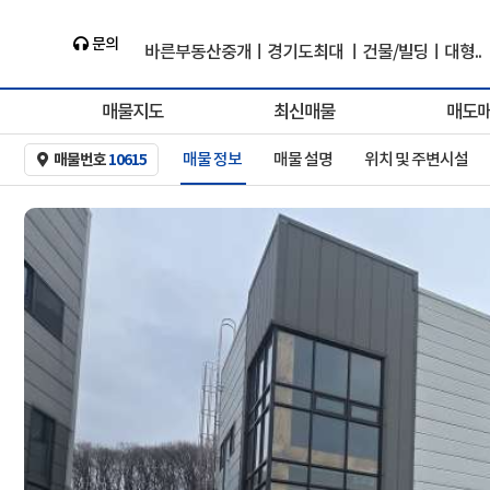
바른부동산중개ㅣ경기도최대 ㅣ건물/빌딩ㅣ대형..
문의
the-baleun.com
매물지도
최신매물
매도
매물 정보
매물 설명
위치 및 주변시설
매물번호
10615