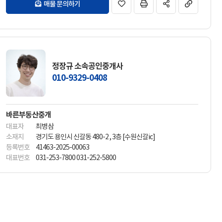
매물 문의하기
정장규 소속공인중개사
010-9329-0408
바른부동산중개
대표자
최병삼
소재지
경기도 용인시 신갈동 480-2 , 3층 [수원신갈ic]
등록번호
41463-2025-00063
대표번호
031-253-7800 031-252-5800