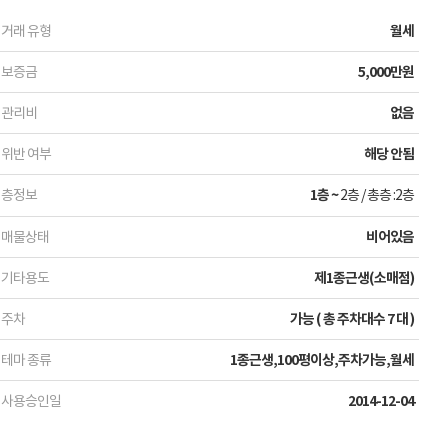
거래 유형
월세
보증금
5,000만원
관리비
없음
위반 여부
해당 안됨
층정보
1층 ~
2층
/
총층 :2층
매물상태
비어있음
기타용도
제1종근생(소매점)
주차
가능 ( 총 주차대수 7 대 )
테마 종류
1종근생,100평이상,주차가능,월세
사용승인일
2014-12-04