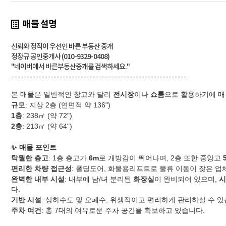
매물 설명
신뢰와 정직이 우선인 바른 부동산 중개
정장규 공인중개사 (010-9329-0408)
"네이버에서 바른부동산중개를 검색하세요."
----------------------------------------------------------
본 매물은 일반적인 창고와 달리
전시장
이나
쇼룸
으로 활용하기에 매
규모
: 지상 2층 (연면적 약 136")
1층
: 238㎡ (약 72")
2층
: 213㎡ (약 64")
✨ 매물 포인트
탁월한 층고
: 1층 층고가
6m
로 개방감이 뛰어나며, 2층 또한 중앙고
편리한 차량 접근성
: 폴딩도어, 화물용리프트로 물류 이동이 잦은 
완벽한 내부 시설
: 내부에 남/녀 분리된
화장실
이 완비되어 있으며,
시
다.
기반 시설
: 상하수도 및 오폐수, 위생적이고 편리하게 관리하실 수 있
주차 여건
: 총 7대의 여유로운 주차 공간을 확보하고 있습니다.