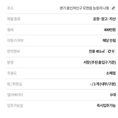
주소
경기 용인처인구 모현읍 능원리 나동
매물 종류
공장·창고·지산
월세
400만원
미등기 여부
해당 안됨
면적정보
전용
451㎡
평
방향
서향 (주된 출입구 기준)
주용도
소매점
방 / 화장실
- / 2 개 (내부/구분)
엘리베이터
0 대
입주가능일
즉시입주가능