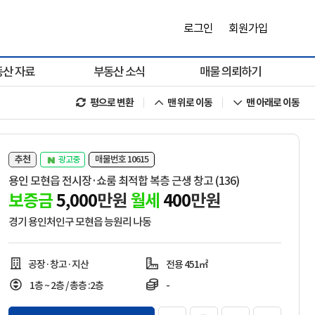
로그인
회원가입
동산 자료
부동산 소식
매물 의뢰하기
평으로 변환
맨 위로 이동
맨 아래로 이동
추천
매물번호 10615
광고중
용인 모현읍 전시장·쇼룸 최적합 복층 근생 창고 (136)
보증금
5,000
만원
월세
400
만원
경기 용인처인구 모현읍 능원리 나동
공장·창고·지산
전용 451㎡
1층 ~
2층
/
총층 :2층
-