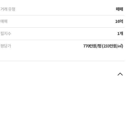
거래 유형
매매
매매
16억
필지수
1개
평당가
770만원/평 (233만원/㎡)