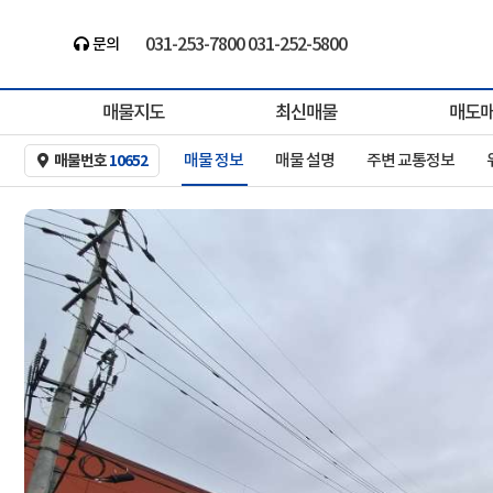
031-253-7800 031-252-5800
바른부동산중개ㅣ경기도최대 ㅣ건물/빌딩ㅣ대형..
문의
the-baleun.com
매물지도
최신매물
매도
매물 정보
매물 설명
주변 교통정보
매물번호
10652