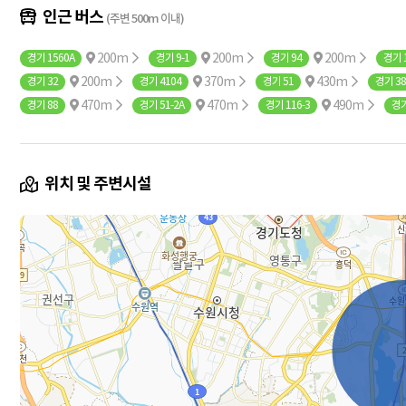
인근 버스
(주변 500m 이내)
200m
200m
200m
경기 1560A
경기 9-1
경기 94
경기 
200m
370m
430m
경기 32
경기 4104
경기 51
경기 38
470m
470m
490m
경기 88
경기 51-2A
경기 116-3
경기
위치 및 주변시설