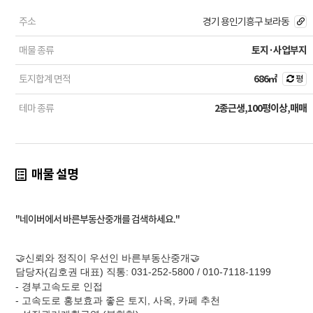
주소
경기 용인기흥구 보라동
매물 종류
토지·사업부지
토지합계 면적
686㎡
평
테마 종류
2종근생,100평이상,매매
매물 설명
"네이버에서 바른부동산중개를 검색하세요."
🤝신뢰와 정직이 우선인 바른부동산중개🤝
담당자(김호권 대표) 직통: 031-252-5800 / 010-7118-1199
- 경부고속도로 인접
- 고속도로 홍보효과 좋은 토지, 사옥, 카페 추천