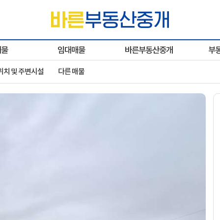
매물
임대매물
바른부동산중개
부
위치 및 주변시설
다른 매물