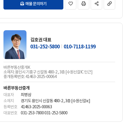
매물 문의하기
김호권 대표
031-252-5800
010-7118-1199
바른부동산중개K
소재지: 용인시 기흥구 신갈동 480-2 , 3층 [수원신갈IC 인근]
중개등록번호: 41463-2025-00064
바른부동산중개
대표자
최병삼
소재지
경기도 용인시 신갈동 480-2 , 3층 [수원신갈ic]
등록번호
41463-2025-00063
대표번호
031-253-7800 031-252-5800