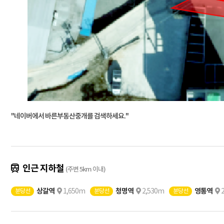
"네이버에서 바른부동산중개를 검색하세요."
인근 지하철
(주변 5km 이내)
상갈역
1,650m
청명역
2,530m
영통역
분당선
분당선
분당선