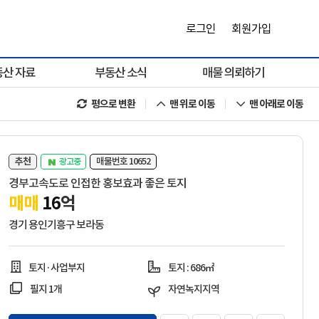
로그인
회원가입
동산 자료
부동산 소식
매물 의뢰하기
평으로 변환
맨 위로 이동
맨 아래로 이동
추천
매물번호 10652
광고중
경부고속도로 인접한 홍보효과 좋은 토지
매매
16
억
경기 용인기흥구 보라동
토지·사업부지
토지 : 686㎡
필지 1개
자연녹지지역