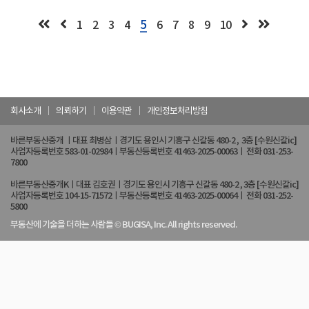
5
1
2
3
4
6
7
8
9
10
회사소개
의뢰하기
이용약관
개인정보처리방침
바른부동산중개 ㅣ대표 최병삼ㅣ경기도 용인시 기흥구 신갈동 480-2 , 3층 [수원신갈ic]
사업자등록번호 583-01-02984ㅣ부동산등록번호 41463-2025-00063ㅣ 전화 031-253-
7800
바른부동산중개Kㅣ대표 김호권ㅣ경기도 용인시 기흥구 신갈동 480-2 , 3층 [수원신갈ic]
사업자등록번호 104-15-71572ㅣ부동산등록번호 41463-2025-00064ㅣ 전화 031-252-
5800
부동산에 기술을 더하는 사람들 © BUGISA, Inc. All rights reserved.