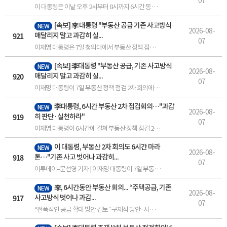
07
이 대통령은 이날 오후 2시부터 8시까지 6시간 동안
부동산
정책 점검 2차 회의를
[속보] 李 대통령 "
부동산
공급 기존 사고방식
NEW
2026-08-
921
매달리지 말고 과감히 실...
07
이재명 대통령은 7일 청와대에서
부동산
정책 점검 2차 회의를 주재했다. 이 날 강유정 청와대 수석 대변인은 브리핑을 통해 "이 대통령이 한성숙 국무총리와 관계부처 장관들을 향해 기존 사고 방식에 매달리지 말고...
[속보] 李대통령 "
부동산
공급, 기존 사고방식
NEW
2026-08-
920
매달리지 말고 과감히 실...
07
이재명 대통령이 7일
부동산
정책 점검 2차 회의에서 "기존 사고방식에 매달리지 말고 전환적으로 판단해 과감히 생각하고 실천하라"고 당부했다. 이날 이 대통령이 청와대에서 주재한
李대통령, 6시간
부동산
2차 점검회의…"과감
NEW
2026-08-
919
히 판단·실천하라"
07
이재명 대통령이 6시간에 걸쳐
부동산
정책 점검 2차 회의를 주재했다. 강유정 청와대 수석대변인은 7일 오후... 함께
이 대통령,
부동산
2차 회의도 6시간 마라
NEW
2026-08-
918
톤…"기존 사고 벗어나 과감히...
07
이투데이=문선영 기자 | 이재명 대통령이 7일
부동산
정책 점검을 위한 두 번째 '마
李, 6시간동안
부동산
회의... “주택공급, 기존
NEW
2026-08-
917
사고방식 벗어나 과감...
07
“전폭적인 공급 확대 방안 검토” 구체적 방안·시기는 안 밝혀 이재명 대통령이 7일