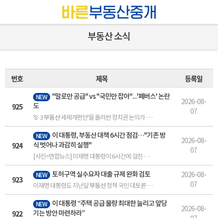
부동산 소식
번호
제목
등록일
"말로만 공급" vs "국민만 잡아"...'폐버스' 논란
NEW
2026-08-
925
도
07
'8·3
부동산
세제개편안'을 둘러싼 정치권 논의가 점입가경입니다. 국민의힘의 잇단 공세에 민주당 지도부는... [기자] 더불어민주당은 '증세 대신 공급'을 외쳐 온 국민의힘 공세를 정조준하며, 묻지마식 비판으로
이 대통령,
부동산
대책 6시간 점검…"기존 방
NEW
2026-08-
924
식 벗어나 과감히 실행"
07
[사진=연합뉴스] 이재명 대통령이 6시간에 걸친
부동산
정책 점검회의를 열고 주택
토허구역 실수요자 대출 규제 완화 검토
2026-08-
NEW
923
07
이재명 대통령도 지난달
부동산
정책 국민 대토론회에서 청년층 등 서민 주거에는 핀셋형 지원이 필요하다는... 이곳에서 대출 규제가 풀리면
이 대통령 “주택 공급 물량 최대한 늘리고 앞당
NEW
2026-08-
922
기는 방안 마련하라”