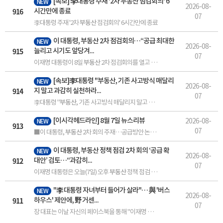
[속보] 李대통령 주재 '2차
부동산
점검회의' 6
NEW
2026-08-
916
시간만에 종료
07
李대통령 주재 '2차
부동산
점검회의' 6시간만에 종료
이 대통령,
부동산
2차 점검회의…“공급 최대한
NEW
2026-08-
915
늘리고 시기도 앞당겨...
07
이재명 대통령이 8일
부동산
2차 점검회의를 열고 전폭적인 공급 확대와 이에 대한 신속 실행 방안을... 함께
[속보]李대통령 "
부동산
, 기존 사고방식 매달리
NEW
2026-08-
914
지 말고 과감히 실천하라...
07
李대통령 "
부동산
, 기존 사고방식 매달리지 말고 과감히 실천하라"
[이시각헤드라인] 8월 7일 뉴스리뷰
2026-08-
NEW
913
07
■이 대통령,
부동산
2차 회의 주재…공급방안 논의■ 이재명 대통령은 비공개로
이 대통령,
부동산
정책 점검 2차 회의 ‘공급 확
NEW
2026-08-
912
대안’ 검토…“과감히...
07
이재명 대통령은 오늘(7일) 오후
부동산
정책 점검 2차 회의를 주재하고 관계 부처에 수도권 공급 확대 방안... 함께
"李 대통령 자녀부터 들어가 살라"… 與 '버스
NEW
2026-08-
911
하우스' 제안에, 野 거센...
07
장 대표는 이날 자신의 페이스북을 통해 "이재명 정권,
부동산
대책이 점입가경"이