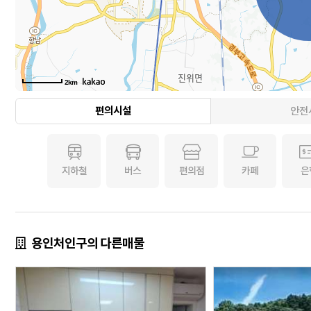
2km
편의시설
안전
지하철
버스
편의점
카페
은
용인처인구의 다른매물