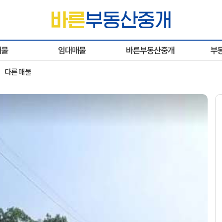
매물
임대매물
바른부동산중개
부
다른 매물