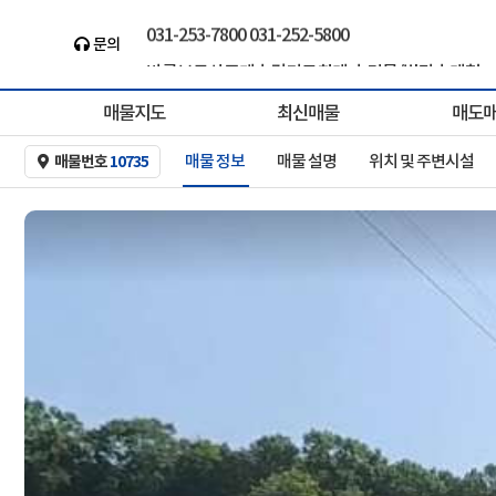
031-253-7800 031-252-5800
문의
바른부동산중개ㅣ경기도최대 ㅣ건물/빌딩ㅣ대형..
the-baleun.com
매물지도
최신매물
매도
매물 정보
매물 설명
위치 및 주변시설
매물번호
10735