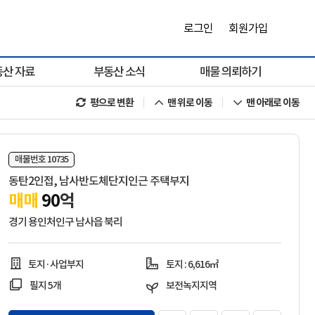
로그인
회원가입
동산 자료
부동산 소식
매물 의뢰하기
평으로 변환
맨 위로 이동
맨 아래로 이동
매물번호 10735
동탄2인접, 남사반도체단지인근 주택부지
매매
90
억
경기 용인처인구 남사읍 북리
토지·사업부지
토지 : 6,616㎡
필지 5개
보전녹지지역