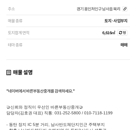
주소
경기 용인처인구 남사읍 북리
매물 종류
토지·사업부지
토지합계 면적
6,616㎡
평
테마 종류
매매
매물 설명
"네이버에서 바른부동산중개를 검색하세요."
🤝신뢰와 정직이 우선인 바른부동산중개🤝
담당자(김호권 대표) 직통: 031-252-5800 / 010-7118-1199
- 동탄 장지 IC 5분 거리, 남사반도체단지인근 주택부지