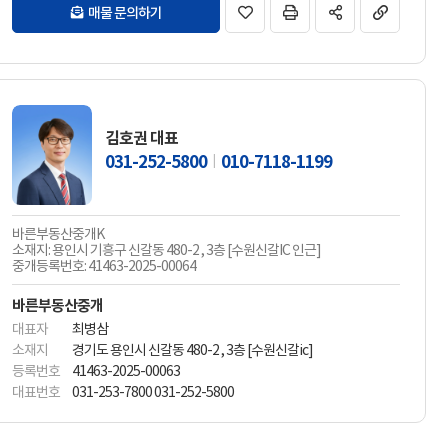
매물 문의하기
김호권 대표
031-252-5800
010-7118-1199
바른부동산중개K
소재지: 용인시 기흥구 신갈동 480-2 , 3층 [수원신갈IC 인근]
중개등록번호: 41463-2025-00064
바른부동산중개
대표자
최병삼
소재지
경기도 용인시 신갈동 480-2 , 3층 [수원신갈ic]
등록번호
41463-2025-00063
대표번호
031-253-7800 031-252-5800