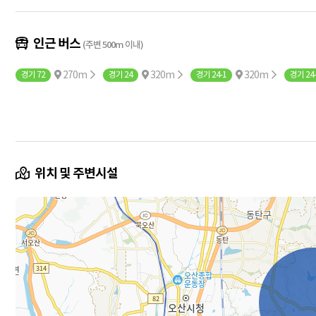
인근 버스
(주변 500m 이내)
270m
320m
320m
경기 72
경기 24
경기 24-1
경기 24-
위치 및 주변시설