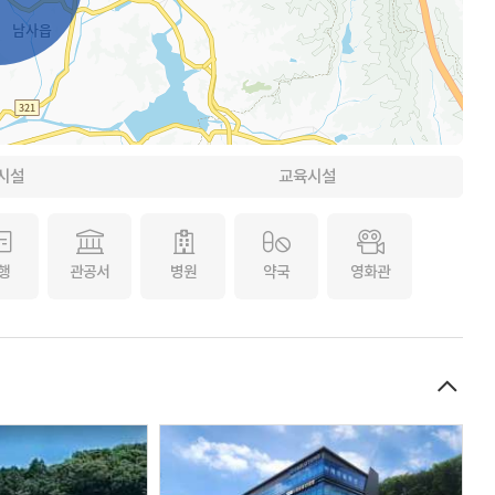
시설
교육시설
행
관공서
병원
약국
영화관