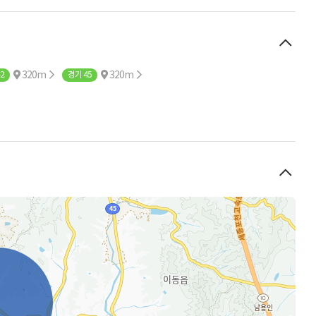
320m
320m
2
경기 45