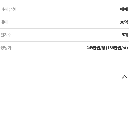
거래 유형
매매
매매
90억
필지수
5개
평당가
449만원/평 (136만원/㎡)