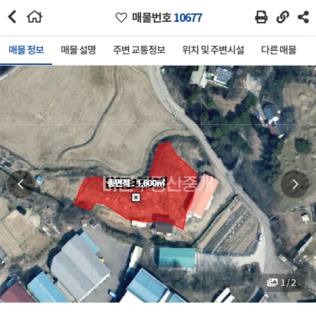
매물번호
10677
매물 정보
매물 설명
주변 교통정보
위치 및 주변시설
다른 매물
1 / 2