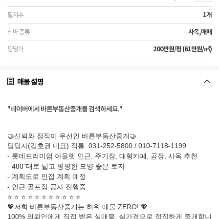
1개
사옥,매매
200만원/평 (61만원/㎡)
매물 설명
"네이버에서 바른부동산중개를 검색하세요."
🤝신뢰와 정직이 우선인 바른부동산중개🤝
담당자(김호권 대표) 직통: 031-252-5800 / 010-7118-1199
- 롯데프리미엄 아울렛 인근, 주기장, 대형카페, 공장, 사옥 추천
- 480"대로 넓고 평평한 모양 좋은 토지
- 계획도로 인접 계획 예정
- 인근 골프장 공사 진행중
⭐️ ⭐️ ⭐️ ⭐️ ⭐️ ⭐️ ⭐️ ⭐️ ⭐️ ⭐️ ⭐️
💖저희 바른부동산중개는 허위 매물 ZERO! 💖
100% 의뢰인에게 직접 받은 실매물, 실가격으로 정직하게 중개합니