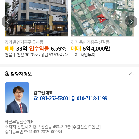
경기 용인기흥구 공세동
경기 용인기흥구 신갈동
0
만원
매매
38
억
연수익률
6.59%
매매
6
억
4,000
만
건물
전용
30.78㎡
/ 공급
52.53㎡
/ 대지
토지·사업부지
560.8㎡
/ 건축
335.02㎡
/ 연
1,505.29㎡
담당자 정보
김호권 대표
031-252-5800
010-7118-1199
바른부동산중개K
소재지: 용인시 기흥구 신갈동 480-2 , 3층 [수원신갈IC 인근]
중개등록번호: 41463-2025-00064