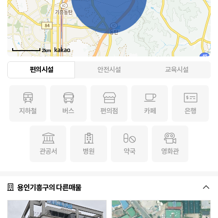
2km
편의시설
안전시설
교육시설
지하철
버스
편의점
카페
은행
관공서
병원
약국
영화관
용인기흥구의 다른매물