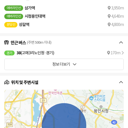
삼가역
3,950m
에버라인선
시청용인대역
4,640m
에버라인선
상갈역
4,800m
분당선
인근 버스
(주변 500m 이내)
38
(고매3리노인정·경기)
170m
경기
정보 더보기
위치 및 주변시설