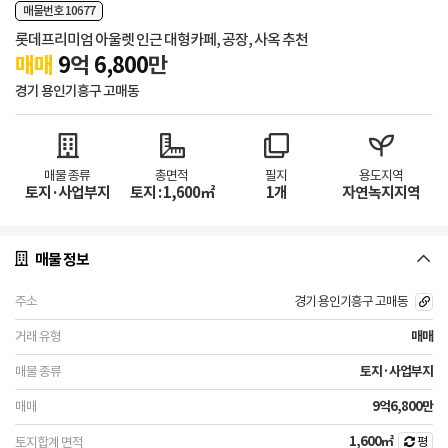
매물번호 10677
롯데프리미엄 아울렛 인근 대형카페, 공장, 사옥 추천
매매
9
억
6,800
만
경기 용인기흥구 고매동
매물 종류
총면적
필지
용도지역
토지·사업부지
토지 : 1,600㎡
1개
자연녹지지역
매물 정보
경기 용인기흥구 고매동
매매
토지·사업부지
9억6,800만
1,600㎡
평