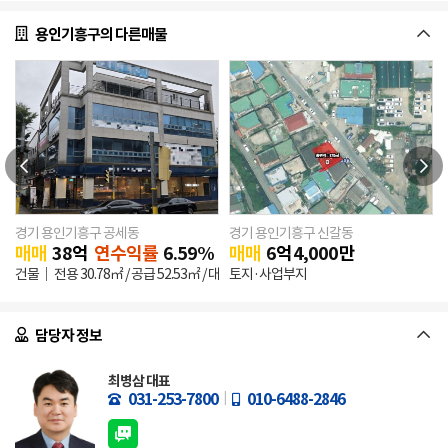
용인기흥구의 다른매물
경기 용인기흥구 공세동
경기 용인기흥구 신갈동
0
만원
매매
38
억
연수익률
6.59%
매매
6
억
4,000
만
건물
전용
30.78㎡
/ 공급
52.53㎡
/ 대지
토지·사업부지
560.8㎡
/ 건축
335.02㎡
/ 연
1,505.29㎡
담당자 정보
최병삼 대표
031-253-7800
010-6488-2846