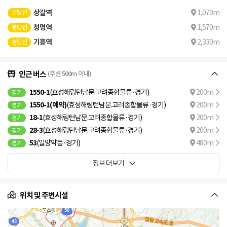
상갈역
1,070m
분당선
청명역
1,570m
분당선
기흥역
2,330m
분당선
인근 버스
(주변 500m 이내)
1550-1
(효성해링턴남문.고려종합물류·경기)
200m
경기
1550-1(예약)
(효성해링턴남문.고려종합물류·경기)
200m
경기
18-1
(효성해링턴남문.고려종합물류·경기)
200m
경기
28-3
(효성해링턴남문.고려종합물류·경기)
200m
경기
53
(일양약품·경기)
480m
경기
정보 더보기
위치 및 주변시설