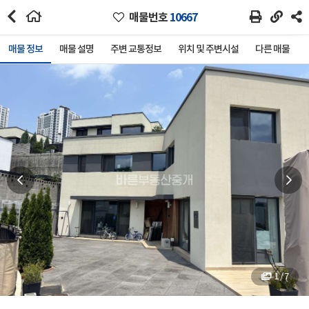
매물번호
10667
매물 정보
매물 설명
주변 교통정보
위치 및 주변시설
다른 매물
1 / 7