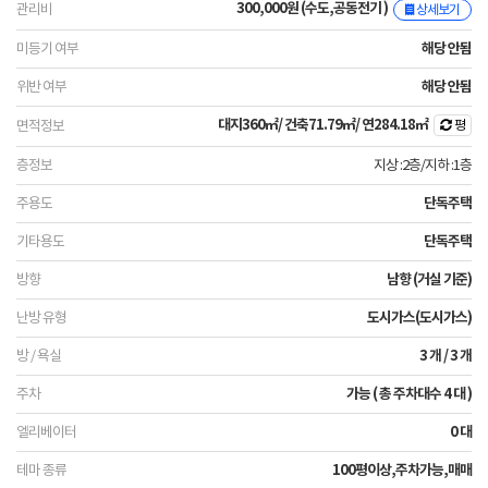
300,000원 (수도,공동전기 )
상세보기
해당 안됨
해당 안됨
대지
360㎡
/ 건축
71.79㎡
/ 연
284.18㎡
평
지상 :2층
/
지하 :1층
단독주택
단독주택
남향 (거실 기준)
도시가스(도시가스)
3 개 / 3 개
가능 ( 총 주차대수 4 대 )
0 대
100평이상,주차가능,매매