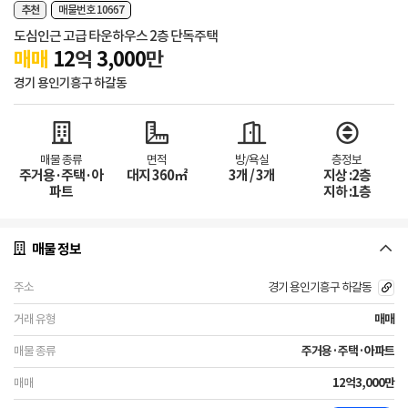
추천
매물번호 10667
도심인근 고급 타운하우스 2층 단독주택
매매
12
억
3,000
만
경기 용인기흥구 하갈동
매물 종류
면적
방/욕실
층정보
주거용·주택·아
대지 360㎡
3개 / 3개
지상 :2층
파트
지하 :1층
매물 정보
경기 용인기흥구 하갈동
매매
주거용·주택·아파트
12억3,000만