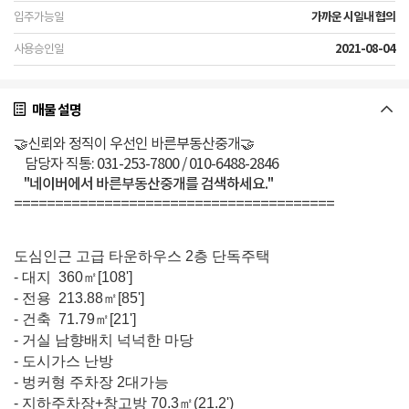
가까운 시일내 협의
2021-08-04
매물 설명
🤝신뢰와 정직이 우선인 바른부동산중개🤝
담당자 직통: 031-253-7800 / 010-6488-2846
"네이버에서 바른부동산중개를 검색하세요."
=======================================
도심인근 고급 타운하우스 2층 단독주택
- 대지 360㎡[108']
- 전용 213.88㎡[85']
- 건축 71.79㎡[21']
- 거실 남향배치 넉넉한 마당
- 도시가스 난방
- 벙커형 주차장 2대가능
- 지하주차장+창고방 70.3㎡(21.2')