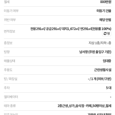
880만원
미등기 건물
해당 안됨
전용
291㎡
/ 공급
291㎡
/ 대지
1,672㎡
/ 연
291㎡
(전용률 100%)
평
지상 :1층
/
지하 :-층
남서향 (주된 출입구 기준)
임대중
근린생활시설
- / 1 개 (외부/구분)
5 대
-
2종근생,상가,음식점·카페,50평이상,월세
가까운 시일내 협의