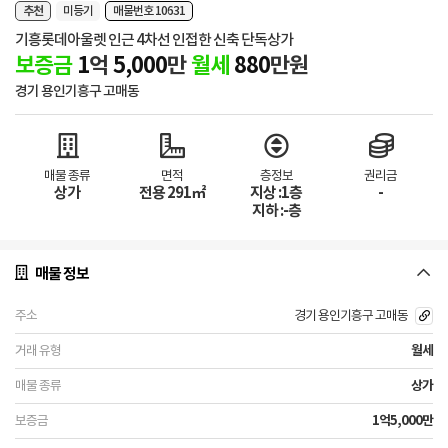
추천
미등기
매물번호 10631
기흥롯데아울렛 인근 4차선 인접한 신축 단독상가
보증금
1
억
5,000
만
월세
880
만원
경기 용인기흥구 고매동
매물 종류
면적
층정보
권리금
상가
전용 291㎡
지상 :1층
-
지하 :-층
매물 정보
경기 용인기흥구 고매동
월세
상가
1억5,000만