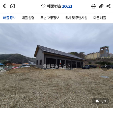
매물번호
10631
매물 정보
매물 설명
주변 교통정보
위치 및 주변시설
다른 매물
1 / 9