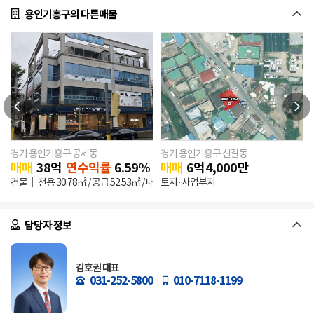
용인기흥구의 다른매물
경기 용인기흥구 공세동
경기 용인기흥구 신갈동
0
만원
매매
38
억
연수익률
6.59%
매매
6
억
4,000
만
건물
전용
30.78㎡
/ 공급
52.53㎡
/ 대지
토지·사업부지
560.8㎡
/ 건축
335.02㎡
/ 연
1,505.29㎡
담당자 정보
김호권 대표
031-252-5800
010-7118-1199