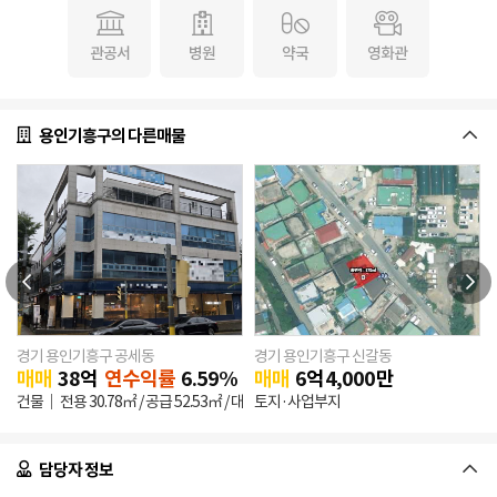
관공서
병원
약국
영화관
용인기흥구의 다른매물
경기 용인기흥구 공세동
경기 용인기흥구 신갈동
0
만원
매매
38
억
연수익률
6.59%
매매
6
억
4,000
만
건물
전용
30.78㎡
/ 공급
52.53㎡
/ 대지
토지·사업부지
560.8㎡
/ 건축
335.02㎡
/ 연
1,505.29㎡
담당자 정보