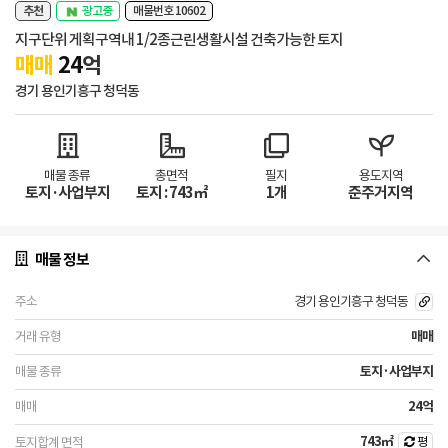
추천
광고중
매물번호 10602
지구단위 게획구역내 1/2종근린생활시설 건축가능한 토지
매매
24
억
경기 용인기흥구 청덕동
매물 종류
총면적
필지
용도지역
토지·사업부지
토지 : 743㎡
1개
준주거지역
매물 정보
경기 용인기흥구 청덕동
매매
토지·사업부지
24억
743㎡
평