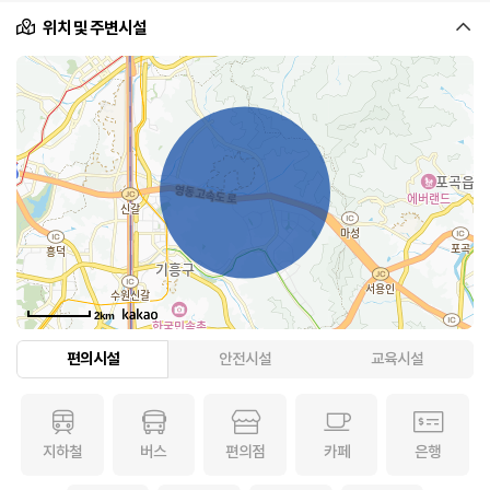
위치 및 주변시설
2km
편의시설
안전시설
교육시설
지하철
버스
편의점
카페
은행