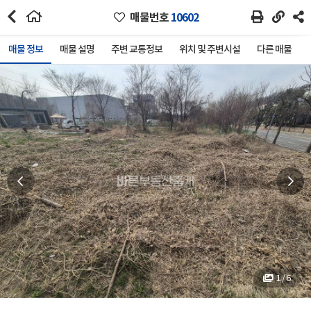
매물번호
10602
매물 정보
매물 설명
주변 교통정보
위치 및 주변시설
다른 매물
1 / 6