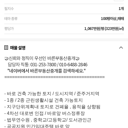
1개
100평이상,매매
1,067만원/평 (323만원/㎡)
매물 설명
🤝신뢰와 정직이 우선인 바른부동산중개🤝
담당자 직통: 031-253-7800 / 010-6488-2846
"네이버에서 바른부동산중개를 검색하세요."
=======================================
- 바로 건축 가능한 토지 / 도시지역 / 준주거지역
- 1종 / 2종 근린생활시설 건축 가능토지
- 지구단위계획내 토지로 건폐율 , 용적율 상향됨
- 4차선 대로변 인접 / 바로앞 버스정류장
- 법무연수원 , 중학교/고등학교/ 도서관인근
- 공공지원 민간임대주택 바로 앞