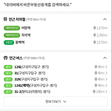
"네이버에서 바른부동산중개를 검색하세요."
인근 지하철
(주변 5km 이내)
어정역
1,670m
에버라인선
지석역
2,350m
에버라인선
동백역
2,570m
2호선
인근 버스
(주변 500m 이내)
1241
(구성지구입구·경기)
40m
경기
31
(구성지구입구·경기)
40m
경기
31N
(구성지구입구·경기)
40m
경기
1241(예약)
(구성지구입구·경기)
40m
경기
31-2
(청덕교(미정차)·경기)
140m
경기
정보 더보기