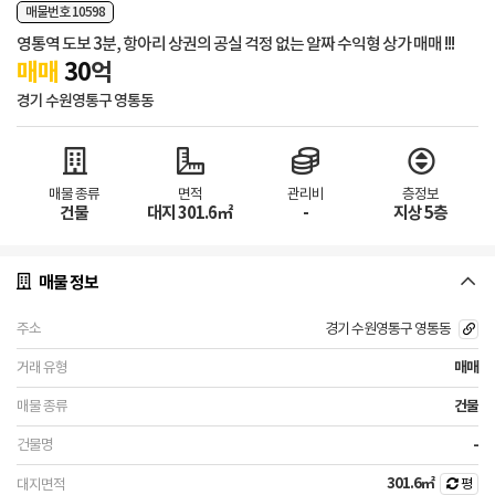
매물번호 10598
영통역 도보 3분, 항아리 상권의 공실 걱정 없는 알짜 수익형 상가 매매 !!!
매매
30
억
경기 수원영통구 영통동
매물 종류
면적
관리비
층정보
건물
대지 301.6㎡
-
지상 5층
매물 정보
경기 수원영통구 영통동
매매
건물
-
301.6㎡
평