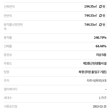
194.35㎡
평
744.33㎡
평
744.33㎡
평
246.79%
64.44%
지상 5층
제2종근린생활시설
북향 (주된 출입구 기준)
자주식(옥외) 5대
-
1 가구
2002-02-25