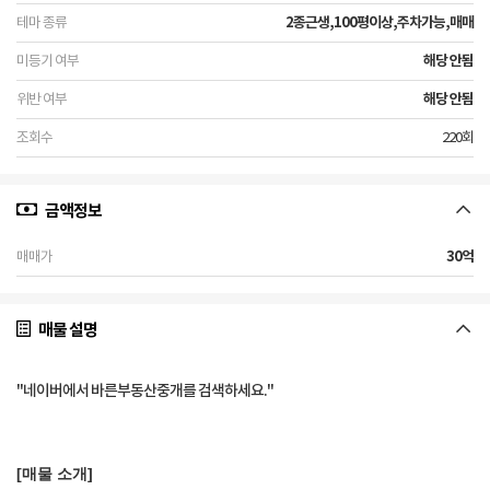
2종근생,100평이상,주차가능,매매
해당 안됨
해당 안됨
220회
금액정보
30억
매물 설명
"네이버에서 바른부동산중개를 검색하세요."
[매물 소개]