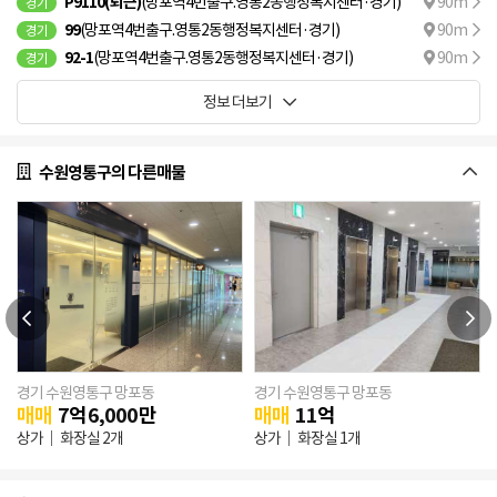
P9110(퇴근)
(망포역4번출구.영통2동행정복지센터·경기)
90m
경기
99
(망포역4번출구.영통2동행정복지센터·경기)
90m
경기
92-1
(망포역4번출구.영통2동행정복지센터·경기)
90m
경기
정보 더보기
수원영통구의 다른매물
경기 수원영통구 망포동
경기 수원영통구 망포동
매매
7
억
6,000
만
매매
11
억
/ 연
833.11㎡
상가
화장실 2개
상가
화장실 1개