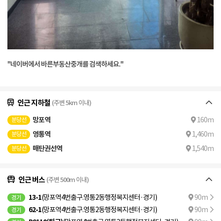
"네이버에서 바른부동산중개를 검색하세요."
인근 지하철
(주변 5km 이내)
망포역
160m
분당선
영통역
1,460m
분당선
매탄권선역
1,540m
분당선
인근 버스
(주변 500m 이내)
13-1
(망포역4번출구.영통2동행정복지센터·경기)
90m
경기
62-1
(망포역4번출구.영통2동행정복지센터·경기)
90m
경기