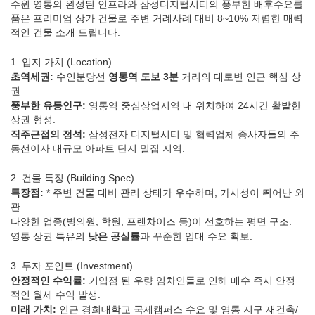
수원 영통의 완성된 인프라와 삼성디지털시티의 풍부한 배후수요를
품은 프리미엄 상가 건물로 주변 거례사례 대비 8~10% 저렴한 매력
적인 건물 소개 드립니다.
1. 입지 가치 (Location)
초역세권:
수인분당선
영통역 도보 3분
거리의 대로변 인근 핵심 상
권.
풍부한 유동인구:
영통역 중심상업지역 내 위치하여 24시간 활발한
상권 형성.
직주근접의 정석:
삼성전자 디지털시티 및 협력업체 종사자들의 주
동선이자 대규모 아파트 단지 밀집 지역.
2. 건물 특징 (Building Spec)
특장점:
* 주변 건물 대비 관리 상태가 우수하며, 가시성이 뛰어난 외
관.
다양한 업종(병의원, 학원, 프랜차이즈 등)이 선호하는 평면 구조.
영통 상권 특유의
낮은 공실률
과 꾸준한 임대 수요 확보.
3. 투자 포인트 (Investment)
안정적인 수익률:
기입점 된 우량 임차인들로 인해 매수 즉시 안정
적인 월세 수익 발생.
미래 가치:
인근 경희대학교 국제캠퍼스 수요 및 영통 지구 재건축/