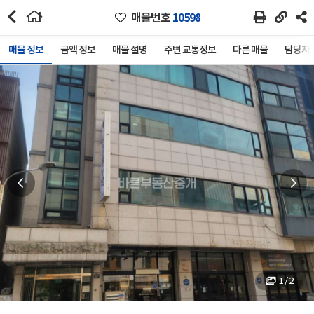
매물번호
10598
매물 정보
금액 정보
매물 설명
주변 교통정보
다른 매물
담당자 
1 / 2