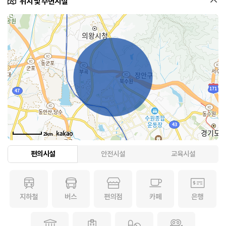
위치 및 주변시설
2km
편의시설
안전시설
교육시설
지하철
버스
편의점
카페
은행