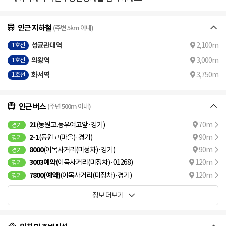
인근 지하철
(주변 5km 이내)
성균관대역
2,100m
1호선
의왕역
3,000m
1호선
화서역
3,750m
1호선
인근 버스
(주변 500m 이내)
21
(동원고.동우여고앞·경기)
70m
경기
2-1
(동원고(마을)·경기)
90m
경기
8000
(이목사거리(미정차)·경기)
90m
경기
3003예약
(이목사거리(미정차)·01268)
120m
경기
7800(예약)
(이목사거리(미정차)·경기)
120m
경기
정보 더보기