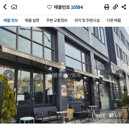
매물번호
10584
매물 정보
매물 설명
주변 교통정보
위치 및 주변시설
다른 매물
1 / 3