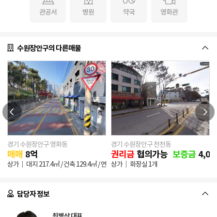
관공서
병원
약국
영화관
수원장안구의 다른매물
경기 수원장안구 영화동
경기 수원장안구 천천동
0
만원
매매
(부가세 별도)
8
억
권리금
협의가능
보증금
4,00
관리비
150,000원
상가
대지
217.4㎡
/ 건축
129.4㎡
/ 연
252.56㎡
상가
화장실 1개
담당자 정보
최병삼 대표