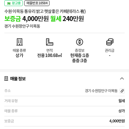
광고중
매물번호 10584
수원 이목동 통유리 밝고 햇살좋은 카페(테라스 有)
보증금
4,000
만원
월세
240
만원
경기 수원장안구 이목동
매물 종류
면적
층정보
권리금
상가
전용 100.68㎡
현재층 :1층
-
총층 :3층
매물 정보
경기 수원장안구 이목동
월세
상가
4,000만원