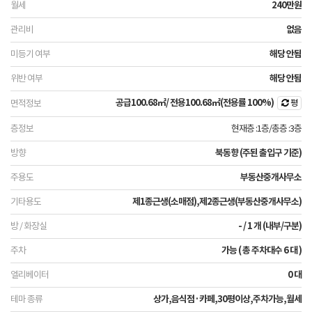
240만원
없음
해당 안됨
해당 안됨
공급
100.68㎡
/ 전용
100.68㎡
(전용률 100%)
평
현재층 :1층
/
총층 :3층
북동향 (주된 출입구 기준)
부동산중개사무소
제1종근생(소매점),제2종근생(부동산중개사무소)
- / 1 개 (내부/구분)
가능 ( 총 주차대수 6 대 )
0 대
상가,음식점·카페,30평이상,주차가능,월세