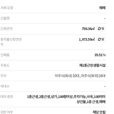
거래 유형
매매
건물명
-
건축면적
750.36㎡
평
용적률산정연면
1,973.59㎡
평
적
건폐율
35.51%
주용도
제1종근린생활시설
주차
자주식(옥내) 10대
, 자주식(옥외) 16대
세대수
-
테마 종류
1종근생,2종근생,상가,100평이상,주차가능,사옥,100억이
상건물,1층 근생,매매
위반 여부
해당 안됨