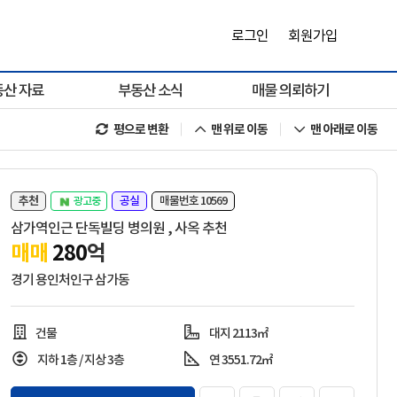
로그인
회원가입
동산 자료
부동산 소식
매물 의뢰하기
평으로 변환
맨 위로 이동
맨 아래로 이동
추천
공실
매물번호 10569
광고중
삼가역인근 단독빌딩 병의원 , 사옥 추천
매매
280
억
경기 용인처인구 삼가동
건물
대지 2113㎡
지하 1층 / 지상 3층
연 3551.72㎡