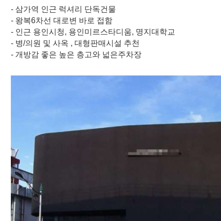
- 삼가역 인근 럭셔리 단독건물
- 왕복6차선 대로변 바로 접함
- 인근 용인시청, 용인미르스타디움, 명지대학교
- 병/의원 및 사옥 , 대형판매시설 추천
- 개방감 좋은 높은 층고와 넓은주차장