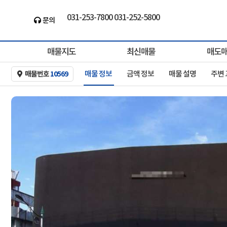
031-253-7800 031-252-5800
바른부동산중개ㅣ경기도최대 ㅣ건물/빌딩ㅣ대형..
문의
the-baleun.com
매물지도
최신매물
매도
매물 정보
금액 정보
매물 설명
주변
매물번호
10569