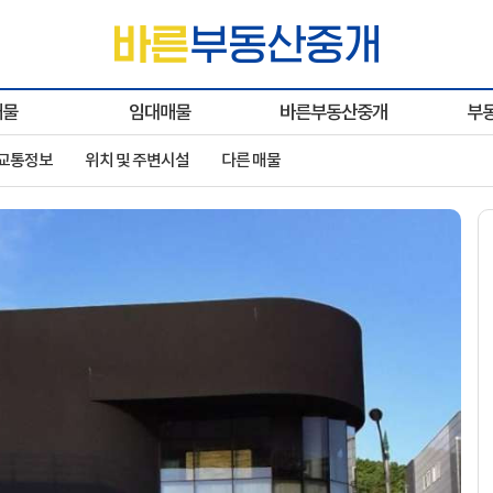
매물
임대매물
바른부동산중개
부
 교통정보
위치 및 주변시설
다른 매물