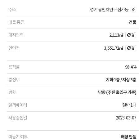
주소
경기 용인처인구 삼가동
매물 종류
건물
대지면적
2,113㎡
평
연면적
3,551.72㎡
평
용적률
93.4%
층정보
지하 1층 / 지상 3층
방향
남향 (주된 출입구 기준)
엘리베이터
일반 1대
사용승인일
2023-03-07
미등기 여부
해당 안됨