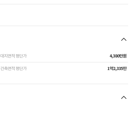
대지면적 평단가
4,380만원
건축면적 평단가
1억2,335만