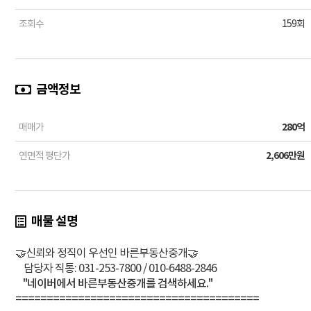
조회수
159회
금액정보
매매가
280억
연면적 평단가
2,606만원
매물 설명
🤝신뢰와 정직이 우선인 바른부동산중개🤝
담당자 직통: 031-253-7800 / 010-6488-2846
"네이버에서 바른부동산중개를 검색하세요."
=======================================