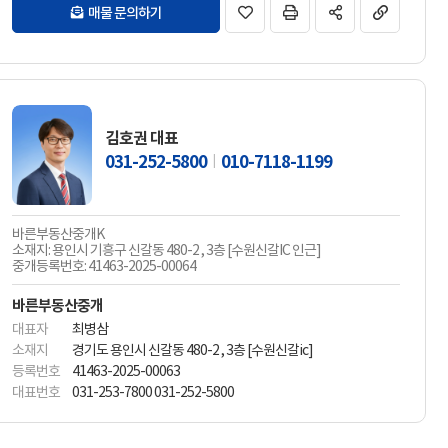
매물 문의하기
김호권 대표
031-252-5800
010-7118-1199
바른부동산중개K
소재지: 용인시 기흥구 신갈동 480-2 , 3층 [수원신갈IC 인근]
중개등록번호: 41463-2025-00064
바른부동산중개
대표자
최병삼
소재지
경기도 용인시 신갈동 480-2 , 3층 [수원신갈ic]
등록번호
41463-2025-00063
대표번호
031-253-7800 031-252-5800