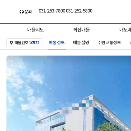
031-253-7800 031-252-5800
바른부동산중개ㅣ경기도최대 ㅣ건물/빌딩ㅣ대형..
문의
the-baleun.com
매물지도
최신매물
매도
매물 정보
매물 설명
주변 교통정보
매물번호
10522