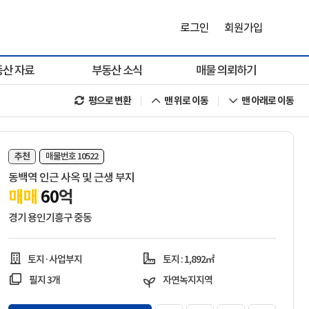
로그인
회원가입
동산 자료
부동산 소식
매물 의뢰하기
평으로 변환
맨 위로 이동
맨 아래로 이동
추천
매물번호 10522
동백역 인근 사옥 및 근생 부지
매매
60
억
경기 용인기흥구 중동
토지·사업부지
토지 : 1,892㎡
필지 3개
자연녹지지역