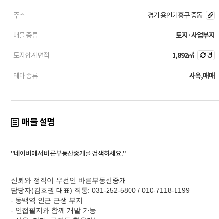
주소
경기 용인기흥구 중동
매물 종류
토지·사업부지
토지합계 면적
1,892㎡
평
테마 종류
사옥,매매
매물 설명
"네이버에서 바른부동산중개를 검색하세요."
신뢰와 정직이 우선인 바른부동산중개
담당자(김호권 대표) 직통: 031-252-5800 / 010-7118-1199
- 동백역 인근 근생 부지
- 인접필지와 함께 개발 가능