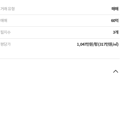
거래 유형
매매
매매
60억
필지수
3개
평당가
1,047만원/평 (317만원/㎡)