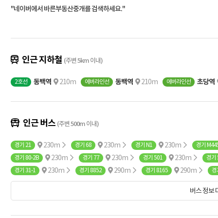
"네이버에서 바른부동산중개를 검색하세요."
인근 지하철
(주변 5km 이내)
동백역
210m
동백역
210m
초당역
2호선
에버라인선
에버라인선
인근 버스
(주변 500m 이내)
230m
230m
230m
경기 21
경기 68
경기 N1
경기 M44
230m
230m
230m
경기 80-2B
경기 77
경기 501
경기 
230m
290m
290m
경기 31-1
경기 8852
경기 8165
경기
400m
400m
400m
경기 5003B
경기 5003A
경기 5003(예약)
버스 정보
420m
경기 65