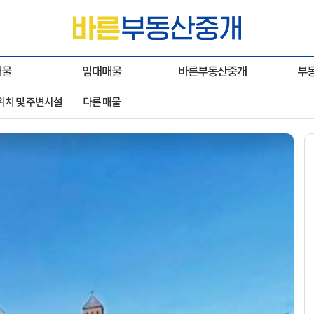
매물
임대매물
바른부동산중개
부
위치 및 주변시설
다른 매물