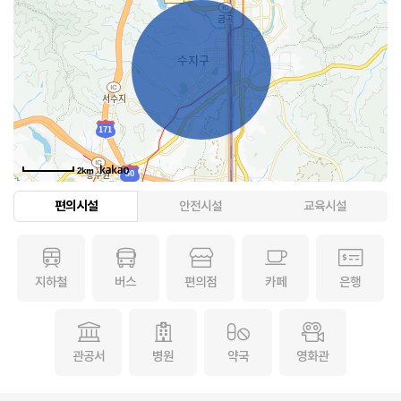
2km
편의시설
안전시설
교육시설
지하철
버스
편의점
카페
은행
관공서
병원
약국
영화관