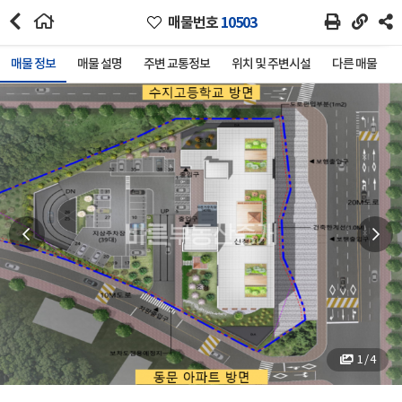
매물번호
10503
매물 정보
매물 설명
주변 교통정보
위치 및 주변시설
다른 매물
1 / 4