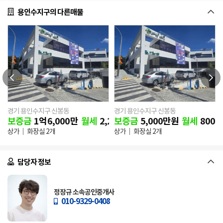
용인수지구의 다른매물
경기 용인수지구 신봉동
경기 용인수지구 신봉동
보증금
1
억
6,000
만
월세
2,270
보증금
만원
5,000
만원
월세
800
만
상가
화장실 2개
상가
화장실 2개
담당자 정보
정장규 소속공인중개사
010-9329-0408