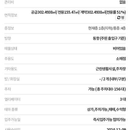
없음
공급
302.4938㎡
/ 전용
155.47㎡
/ 계약
302.4938㎡
(전용률 51%)
평
현재층 :1층(지하)
/
총층 :4층
동향 (주된 출입구 기준)
비어있음
소매점
근린생활시설,주차장
- / 2 개 (내부/구분)
가능 ( 총 주차대수 156 대 )
3 대
상가,주차가능,매매,수익형
즉시입주가능 협의가능
2024-12-09