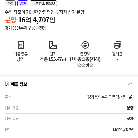
추천
공실
매물번호 10503
수익 창출이 가능한 안정적인 투자처 상가 분양!
분양
16
억
4,707
만
경기 용인수지구 풍덕천동
매물 종류
면적
층정보
권리금
상가
전용 155.47㎡
현재층 :1층(지하)
-
총층 :4층
매물 정보
경기 용인수지구 풍덕천동
분양
상가
16억4,707만