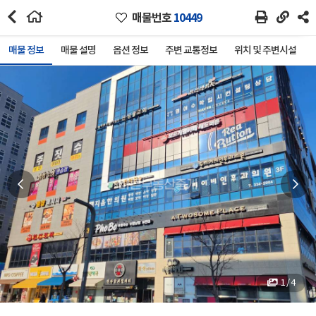
매물번호
10449
매물 정보
매물 설명
옵션 정보
주변 교통정보
위치 및 주변시설
1 / 4