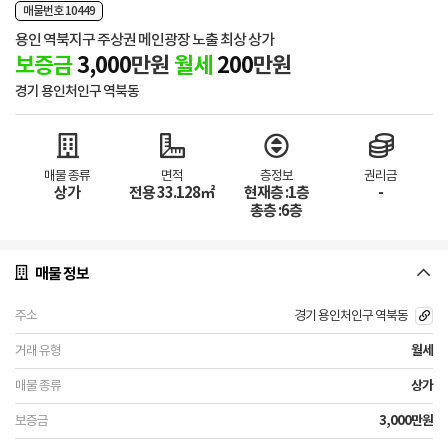
매물번호 10449
용인 역북지구 주상권 메인광장 노출 최상 상가
보증금
3,000
만원
월세
200
만원
경기 용인처인구 역북동
매물 종류
면적
층정보
권리금
상가
전용 33.128㎡
현재층 :1층
-
총층 :6층
매물 정보
경기 용인처인구 역북동
월세
상가
3,000만원