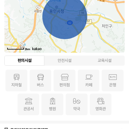
2km
편의시설
안전시설
교육시설
지하철
버스
편의점
카페
은행
관공서
병원
약국
영화관