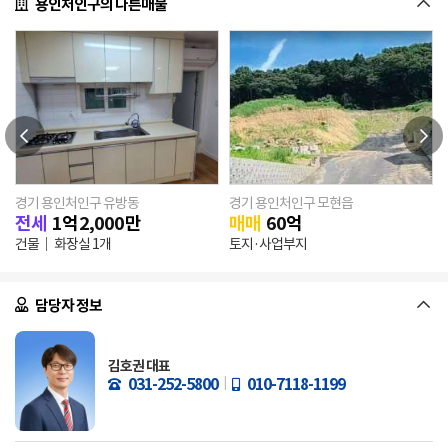
용인처인구의 다른매물
경기 용인처인구 유방동
경기 용인처인구 모현읍
전세
1
억
2,000
만
매매
60
억
건물
화장실 1개
토지·사업부지
담당자 정보
김호권 대표
031-252-5800
010-7118-1199