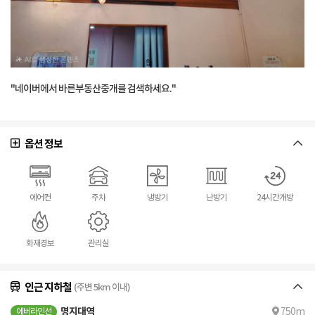
"네이버에서 바른부동산중개를 검색하세요."
옵션 정보
에어컨
주차
냉방기
난방기
24시간개방
화재경보
관리실
인근 지하철
(주변 5km 이내)
명지대역
750m
에버라인선