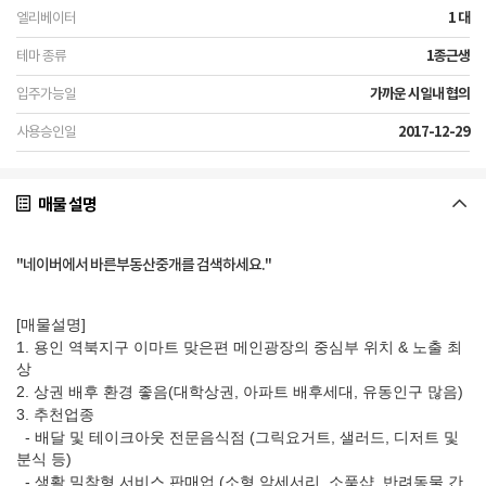
1 대
1종근생
가까운 시일내 협의
2017-12-29
매물 설명
"네이버에서 바른부동산중개를 검색하세요."
[매물설명]
1. 용인 역북지구 이마트 맞은편 메인광장의 중심부 위치 & 노출 최
상
2. 상권 배후 환경 좋음(대학상권, 아파트 배후세대, 유동인구 많음)
3. 추천업종
- 배달 및 테이크아웃 전문음식점 (그릭요거트, 샐러드, 디저트 및
분식 등)
- 생활 밀착형 서비스 판매업 (소형 악세서리, 소품샵, 반려동물 간