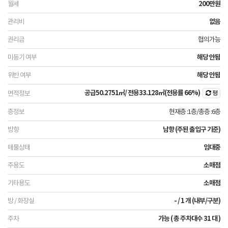
200만원
없음
협의가능
해당 안됨
해당 안됨
공급
50.2751㎡
/ 전용
33.128㎡
(전용률 66%)
평
현재층 :1층
/
총층 :6층
남향 (주된 출입구 기준)
임대중
소매점
소매점
- / 1 개 (내부/구분)
가능 ( 총 주차대수 31 대 )