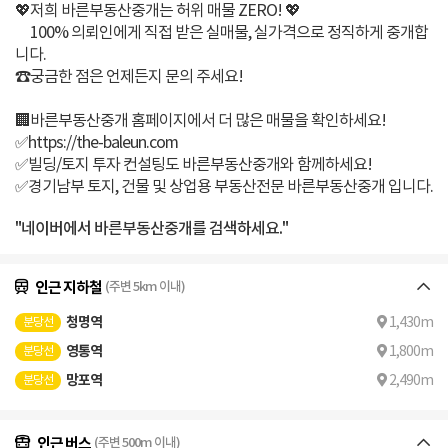
💖저희 바른부동산중개는 허위 매물 ZERO! 💖
100% 의뢰인에게 직접 받은 실매물, 실가격으로 정직하게 중개합
니다.
☎️궁금한 점은 언제든지 문의 주세요!
🏢바른부동산중개 홈페이지에서 더 많은 매물을 확인하세요!
✅https://the-baleun.com
✅빌딩/토지 투자 컨설팅도 바른부동산중개와 함께하세요!
✅경기남부 토지, 건물 및 상업용 부동산전문 바른부동산중개 입니다.
"네이버에서 바른부동산중개를 검색하세요."
인근 지하철
(주변 5km 이내)
청명역
1,430m
분당선
영통역
1,800m
분당선
망포역
2,490m
분당선
인근 버스
(주변 500m 이내)