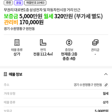
추천
공실
매물번호 10403
무권리 대로변1층 삼성전자 및 자동차전시장 거리 인근
보증금
5,000
만원
월세
320
만원
(부가세 별도)
관리비
170,000원
경기 수원영통구 원천동
매물 종류
면적
층정보
권리금
상가
전용 112.4㎡
현재층 :2층
-
총층 :4층
매물 정보
경기 수원영통구 원천동
월세
상가
5,000만원