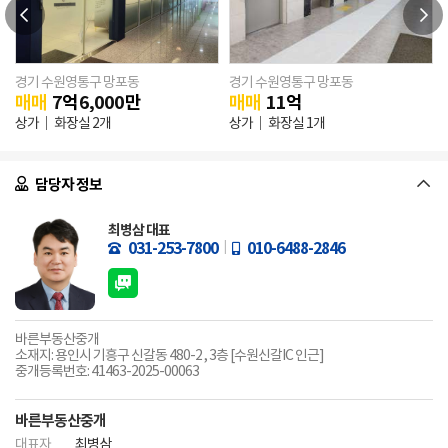
경기 수원영통구 망포동
경기 수원영통구 망포동
매매
7
억
6,000
만
매매
11
억
/ 연
833.11㎡
상가
화장실 2개
상가
화장실 1개
담당자 정보
최병삼 대표
031-253-7800
010-6488-2846
바른부동산중개
소재지: 용인시 기흥구 신갈동 480-2 , 3층 [수원신갈IC 인근]
중개등록번호: 41463-2025-00063
바른부동산중개
대표자
최병삼