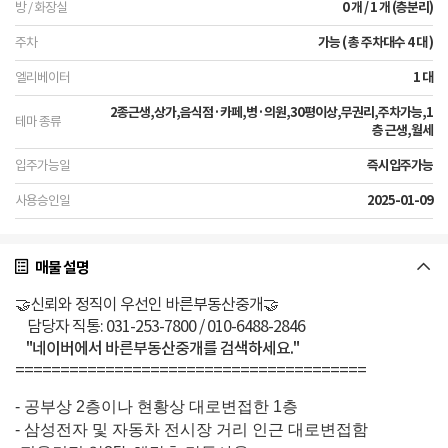
0 개 / 1 개 (층분리)
가능 ( 총 주차대수 4 대 )
1 대
2종근생,상가,음식점·카페,병·의원,30평이상,무권리,주차가능,1
층 근생,월세
즉시입주가능
2025-01-09
매물 설명
🤝신뢰와 정직이 우선인 바른부동산중개🤝
담당자 직통: 031-253-7800 / 010-6488-2846
"네이버에서 바른부동산중개를 검색하세요."
=======================================
- 공부상 2층이나 현황상 대로변접한 1층
- 삼성전자 및 자동차 전시장 거리 인근 대로변접함