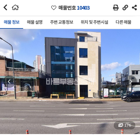
매물번호
10403
매물 정보
매물 설명
주변 교통정보
위치 및 주변시설
다른 매물
1 / 6