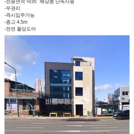
-전용면적 약35' 해당층 단독사용
-무권리
-즉시입주가능
-층고 4.5m
-전면 폴딩도어