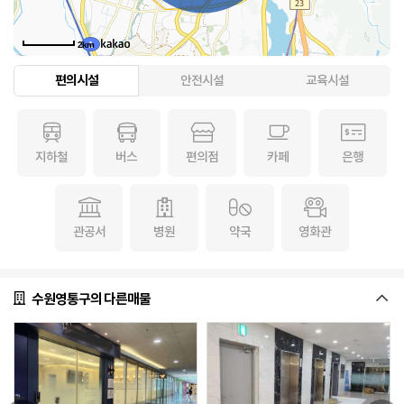
2km
편의시설
안전시설
교육시설
지하철
버스
편의점
카페
은행
관공서
병원
약국
영화관
수원영통구의 다른매물