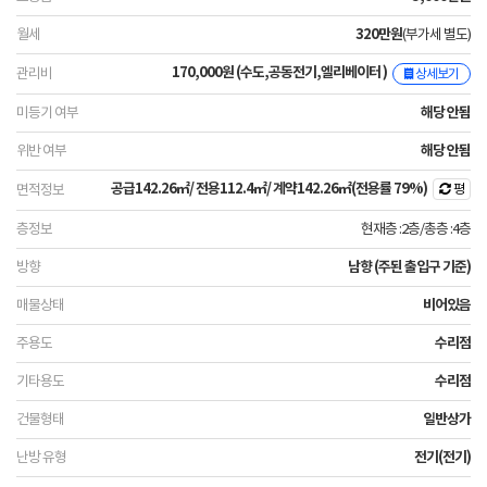
320만원
(부가세 별도)
170,000원 (수도,공동전기,엘리베이터 )
상세보기
해당 안됨
해당 안됨
공급
142.26㎡
/ 전용
112.4㎡
/ 계약
142.26㎡
(전용률 79%)
평
현재층 :2층
/
총층 :4층
남향 (주된 출입구 기준)
비어있음
수리점
수리점
일반상가
전기(전기)