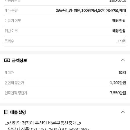
1990-02-10
2종근생,병·의원,100평이상,50억이상건물,매매
해당 안됨
해당 안됨
173회
금액정보
62억
1,202만원
7,550만원
매물 설명
🤝신뢰와 정직이 우선인 바른부동산중개🤝
담당자 직통: 031-253-7800 / 010-6488-2846