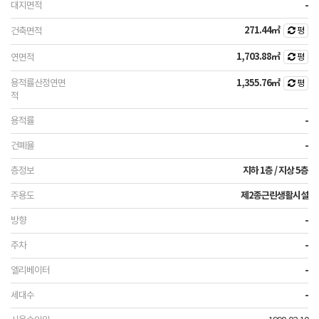
-
271.44㎡
평
1,703.88㎡
평
1,355.76㎡
평
-
-
지하 1층 / 지상 5층
제2종근린생활시설
-
-
-
-