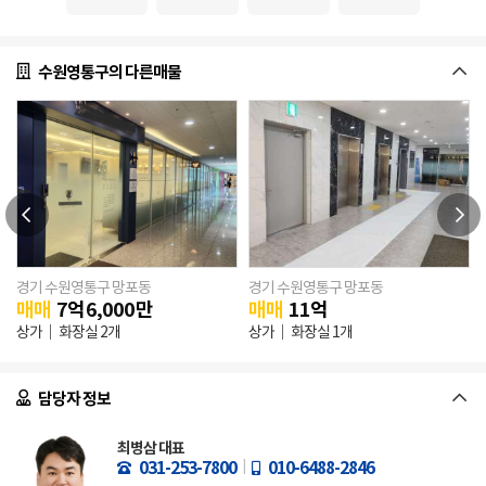
수원영통구의 다른매물
경기 수원영통구 망포동
경기 수원영통구 망포동
매매
7
억
6,000
만
매매
11
억
/ 연
833.11㎡
상가
화장실 2개
상가
화장실 1개
담당자 정보
최병삼 대표
031-253-7800
010-6488-2846