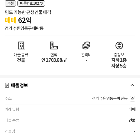
추천
매물번호 10270
명도 가능한 근생건물 매각
매매
62
억
경기 수원영통구 매탄동
매물 종류
면적
관리비
층정보
건물
연 1703.88㎡
-
지하 1층
지상 5층
매물 정보
경기 수원영통구 매탄동
매매
건물
-