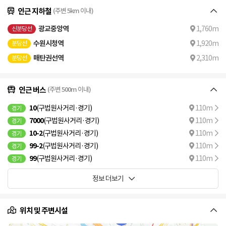
인근 지하철
(주변 5km 이내)
광교중앙역
1,760m
신분당선
수원시청역
1,920m
분당선
매탄권선역
2,310m
분당선
인근 버스
(주변 500m 이내)
10
(구법원사거리·경기)
110m
경기
7000
(구법원사거리·경기)
110m
경기
10-2
(구법원사거리·경기)
110m
경기
99-2
(구법원사거리·경기)
110m
경기
99
(구법원사거리·경기)
110m
경기
정보 더보기
위치 및 주변시설