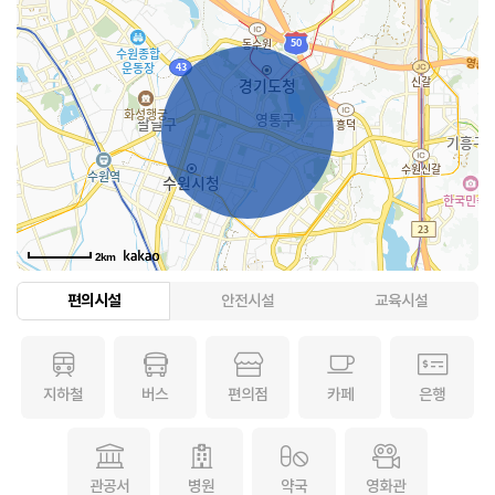
2km
편의시설
안전시설
교육시설
지하철
버스
편의점
카페
은행
관공서
병원
약국
영화관