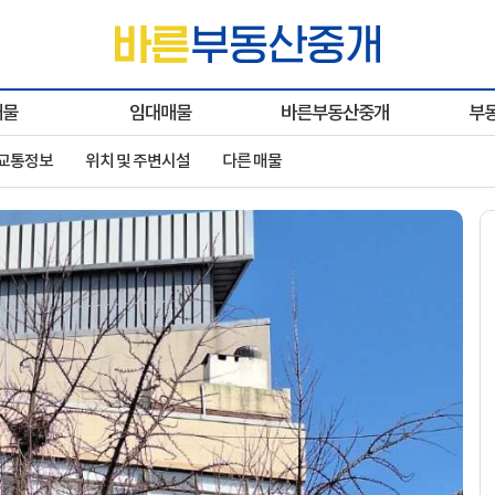
매물
임대매물
바른부동산중개
부
 교통정보
위치 및 주변시설
다른 매물