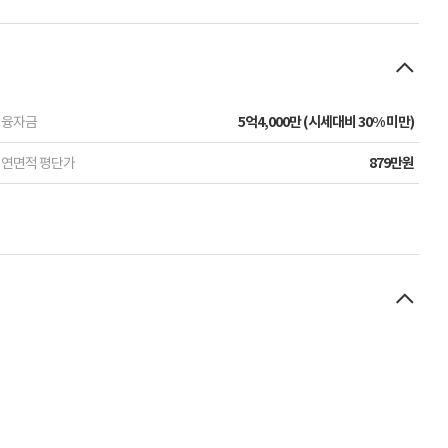
융자금
5억4,000만 (시세대비 30% 미만)
연면적 평단가
879만원