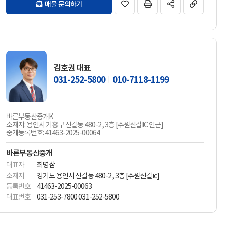
매물 문의하기
김호권 대표
031-252-5800
010-7118-1199
바른부동산중개K
소재지: 용인시 기흥구 신갈동 480-2 , 3층 [수원신갈IC 인근]
중개등록번호: 41463-2025-00064
바른부동산중개
대표자
최병삼
소재지
경기도 용인시 신갈동 480-2 , 3층 [수원신갈ic]
등록번호
41463-2025-00063
대표번호
031-253-7800 031-252-5800