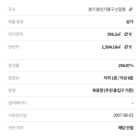
주소
경기 용인기흥구 신갈동
매물 종류
상가
대지면적
356.2㎡
평
연면적
1,504.18㎡
평
용적률
294.87%
층정보
지하 1층 / 지상 6층
방향
북동향 (주된 출입구 기준)
엘리베이터
-
사용승인일
2007-08-01
위반 여부
해당 안됨