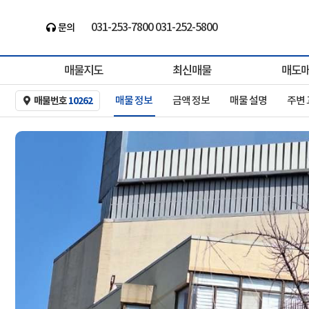
031-253-7800 031-252-5800
바른부동산중개ㅣ경기도최대 ㅣ건물/빌딩ㅣ대형..
문의
the-baleun.com
매물지도
최신매물
매도
매물 정보
금액 정보
매물 설명
주변
매물번호
10262