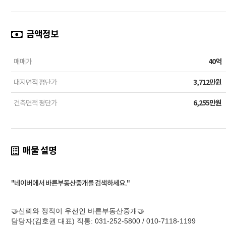
금액정보
매매가
40억
대지면적 평단가
3,712만원
건축면적 평단가
6,255만원
매물 설명
"네이버에서 바른부동산중개를 검색하세요."
🤝신뢰와 정직이 우선인 바른부동산중개🤝
담당자(김호권 대표) 직통: 031-252-5800 / 010-7118-1199