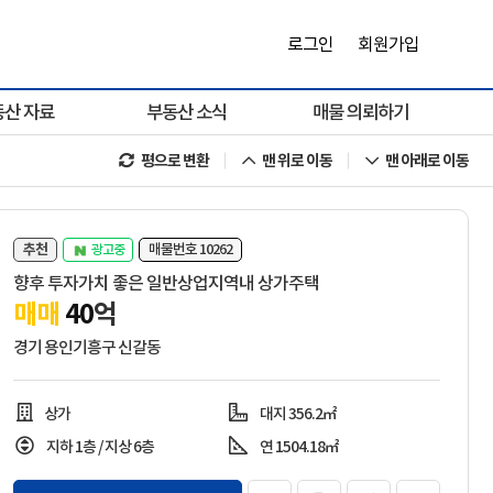
로그인
회원가입
동산 자료
부동산 소식
매물 의뢰하기
평으로 변환
맨 위로 이동
맨 아래로 이동
추천
매물번호 10262
광고중
향후 투자가치 좋은 일반상업지역내 상가주택
매매
40
억
경기 용인기흥구 신갈동
상가
대지 356.2㎡
지하 1층 / 지상 6층
연 1504.18㎡