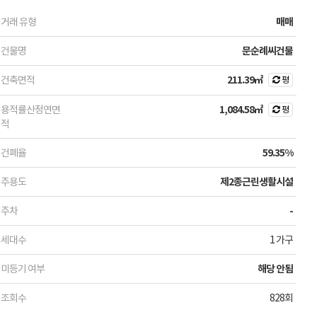
거래 유형
매매
건물명
문순례씨건물
건축면적
211.39㎡
평
용적률산정연면
1,084.58㎡
평
적
건폐율
59.35%
주용도
제2종근린생활시설
주차
-
세대수
1 가구
미등기 여부
해당 안됨
조회수
828회