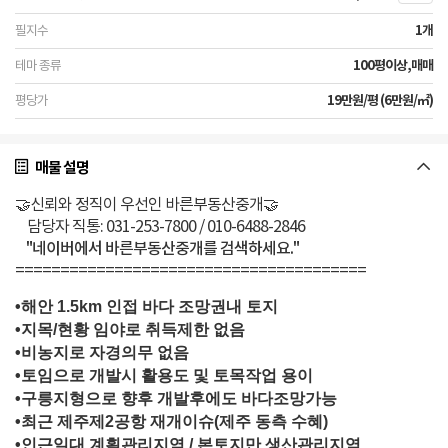
1개
100평이상,매매
19만원/평 (6만원/㎡)
매물 설명
🤝신뢰와 정직이 우선인 바른부동산중개🤝
담당자 직통: 031-253-7800 / 010-6488-2846
"네이버에서 바른부동산중개를 검색하세요."
=======================================
•해안 1.5km 인접 바다 조망권내 토지
•지목/현황 임야로 취득제한 없음
•비농지로 자경의무 없음
•토임으로 개발시 활용도 및 토목작업 용이
•구릉지형으로 향후 개발후에도 바다조망가능
•최근 제주제2공항 재개이슈(제주 동측 수혜)
•인근일대 계획관리지역 / 본토지만 생산관리지역