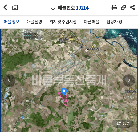
매물번호
10214
매물 정보
매물 설명
위치 및 주변시설
다른 매물
담당자 정보
1 / 3