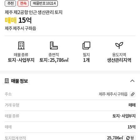
추천
전속
매물번호 10214
제주 제2공항 인근 생산관리 토지
매매
15
억
제주 제주시 구좌읍
매물 종류
총면적
필지
용도지역
토지·사업부지
토지 : 25,786㎡
1개
생산관리지역
매물 정보
제주 제주시 구좌읍
매매
토지·사업부지
15억
25,786㎡
평