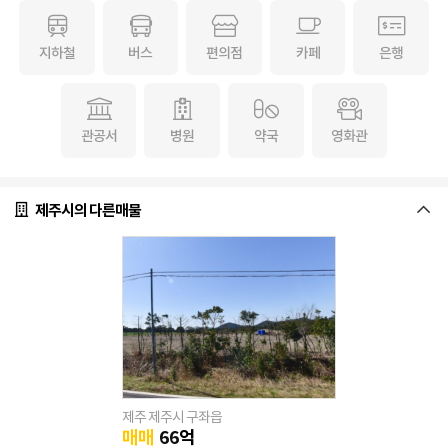
지하철
버스
편의점
카페
은행
관공서
병원
약국
영화관
제주시의 다른매물
제주 제주시 구좌읍
매매
66
억