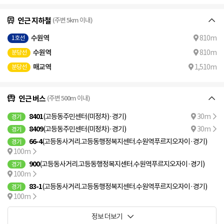
인근 지하철
(주변 5km 이내)
수원역
810m
1호선
수원역
810m
분당선
매교역
1,510m
분당선
인근 버스
(주변 500m 이내)
8401
(고등동주민센터(미정차)·경기)
30m
경기
8409
(고등동주민센터(미정차)·경기)
30m
경기
66-4
(고등동사거리.고등동행정복지센터.수원역푸르지오자이·경기)
경기
100m
900
(고등동사거리.고등동행정복지센터.수원역푸르지오자이·경기)
경기
100m
83-1
(고등동사거리.고등동행정복지센터.수원역푸르지오자이·경기)
경기
100m
정보 더보기