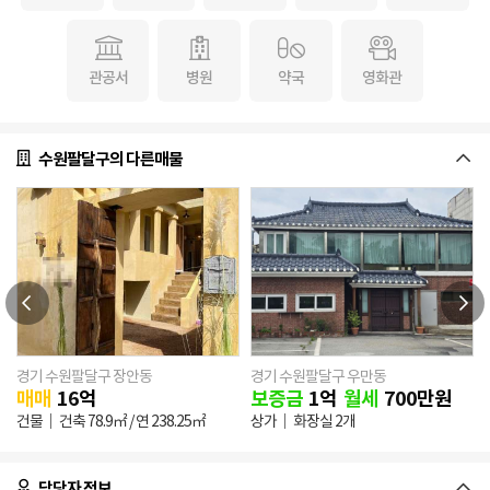
관공서
병원
약국
영화관
수원팔달구의 다른매물
경기 수원팔달구 장안동
경기 수원팔달구 우만동
매매
16
억
보증금
1
억
월세
700
만원
건물
건축
78.9㎡
/ 연
238.25㎡
상가
화장실 2개
담당자 정보