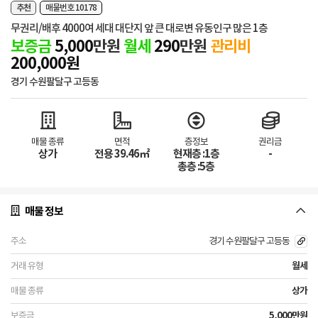
추천
매물번호 10178
무권리/배후 4000여 세대 대단지 앞 큰 대로변 유동인구 많은 1층
보증금
5,000
만원
월세
290
만원
관리비
200,000원
경기 수원팔달구 고등동
매물 종류
면적
층정보
권리금
상가
전용 39.46㎡
현재층 :1층
-
총층 :5층
매물 정보
경기 수원팔달구 고등동
월세
상가
5,000만원