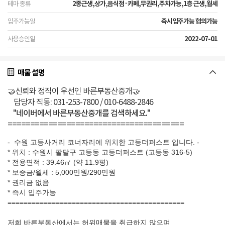
2종근생,상가,음식점·카페,무권리,주차가능,1층 근생,월세
즉시입주가능 협의가능
2022-07-01
매물 설명
🤝신뢰와 정직이 우선인 바른부동산중개🤝
담당자 직통: 031-253-7800 / 010-6488-2846
"네이버에서 바른부동산중개를 검색하세요."
=======================================
- 수원 고등사거리 코너자리에 위치한 고등더퍼스트 입니다. -
* 위치 : 수원시 팔달구 고등동 고등더퍼스트 (고등동 316-5)
* 전용면적 : 39.46㎡ (약 11.9평)
* 보증금/월세 : 5,000만원/290만원
* 권리금 없음
* 즉시 입주가능
============================================
저희 바른부동산에서는 허위매물을 취급하지 않으며