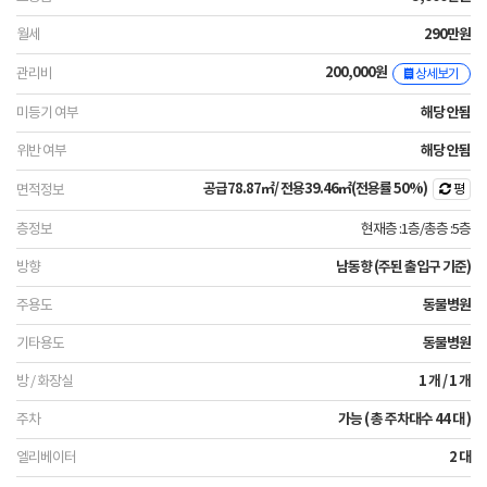
290만원
200,000원
상세보기
해당 안됨
해당 안됨
공급
78.87㎡
/ 전용
39.46㎡
(전용률 50%)
평
현재층 :1층
/
총층 :5층
남동향 (주된 출입구 기준)
동물병원
동물병원
1 개 / 1 개
가능 ( 총 주차대수 44 대 )
2 대