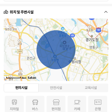
위치 및 주변시설
2km
편의시설
안전시설
교육시설
지하철
버스
편의점
카페
은행