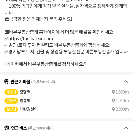
100% 의뢰인에게 직접 받은 실매물, 실가격으로 정직하게 중개합
니다.
☎️궁금한 점은 언제든지 문의 주세요!
🏢바른부동산중개 홈페이지에서 더 많은 매물을 확인하세요!
✅https://the-baleun.com
✅빌딩/토지 투자 컨설팅도 바른부동산중개와 함께하세요!
✅경기남부 토지, 건물 및 상업용 부동산전문 바른부동산중개 입니다.
"네이버에서 바른부동산중개를 검색하세요."
인근 지하철
(주변 5km 이내)
청명역
1,820m
분당선
영통역
1,910m
분당선
매탄권선역
2,300m
분당선
인근 버스
(주변 500m 이내)