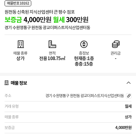
매물번호 10162
원천동 신축된 지식산업센터 큰 평수 점포
보증금
4,000
만원
월세
300
만원
경기 수원영통구 원천동 광교더퍼스트지식산업센터동
매물 종류
면적
층정보
권리금
상가
전용 108.75㎡
현재층 :1층
-
총층 :15층
매물 정보
경기 수원영통구 원천동 광교더퍼스트지식산업센터동
월세
상가
4,000만원