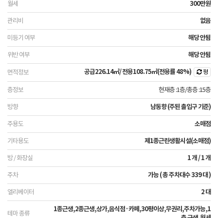
300만원
없음
해당 안됨
해당 안됨
공급
226.14㎡
/ 전용
108.75㎡
(전용률 48%)
평
현재층 :1층
/
총층 :15층
남동향 (주된 출입구 기준)
소매점
제1종근린생활시설(소매점)
1 개 / 1 개
가능 ( 총 주차대수 339 대 )
2 대
1종근생,2종근생,상가,음식점·카페,30평이상,무권리,주차가능,1
층 근생,월세