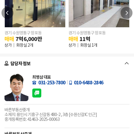
경기 수원영통구 망포동
경기 수원영통구 망포동
매매
7
억
6,000
만
매매
11
억
상가
화장실 2개
상가
화장실 1개
담당자 정보
최병삼 대표
031-253-7800
010-6488-2846
바른부동산중개
소재지: 용인시 기흥구 신갈동 480-2 , 3층 [수원신갈IC 인근]
중개등록번호: 41463-2025-00063