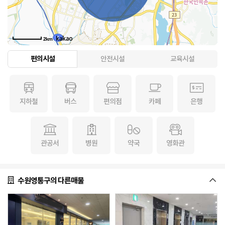
2km
편의시설
안전시설
교육시설
지하철
버스
편의점
카페
은행
관공서
병원
약국
영화관
수원영통구의 다른매물