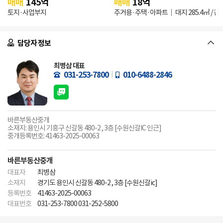
매매
145
억
매매
18
억
토지·사업부지
주거용·주택·아파트
대지
285.4㎡
/ 건
담당자 정보
최병삼 대표
031-253-7800
010-6488-2846
바른부동산중개
소재지: 용인시 기흥구 신갈동 480-2 , 3층 [수원신갈IC 인근]
중개등록번호: 41463-2025-00063
바른부동산중개
대표자
최병삼
소재지
경기도 용인시 신갈동 480-2 , 3층 [수원신갈ic]
등록번호
41463-2025-00063
대표번호
031-253-7800 031-252-5800