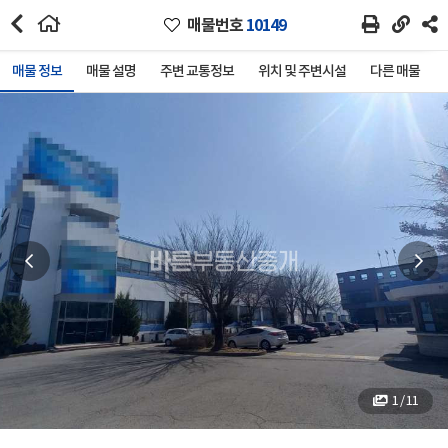
매물번호
10149
매물 정보
매물 설명
주변 교통정보
위치 및 주변시설
다른 매물
1 / 11