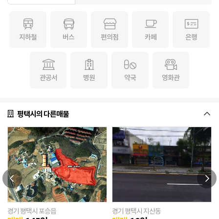
지하철
버스
편의점
카페
은행
관공서
병원
약국
영화관
평택시의 다른매물
경기 평택시 포승읍
경기 평택시 지산동