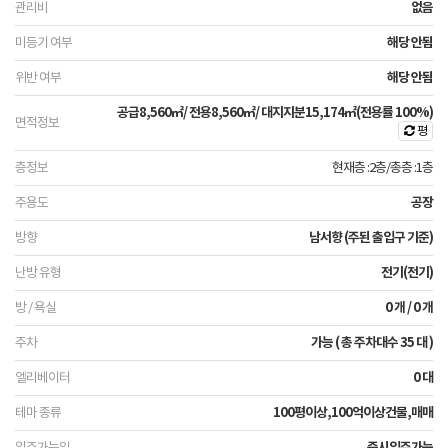
없음
해당 안됨
해당 안됨
공급
8,560㎡
/ 전용
8,560㎡
/ 대지지분
15,174㎡
(전용률 100%)
평
현재층 :2층
/
총층 :1층
공장
남서향 (주된 출입구 기준)
전기(전기)
0 개 / 0 개
가능 ( 총 주차대수 35 대 )
0 대
100평이상,100억이상건물,매매
즉시입주가능