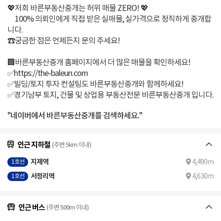
💖저희 바른부동산중개는 허위 매물 ZERO! 💖
100% 의뢰인에게 직접 받은 실매물, 실가격으로 정직하게 중개합
니다.
☎️궁금한 점은 언제든지 문의 주세요!
🏢바른부동산중개 홈페이지에서 더 많은 매물을 확인하세요!
✅https://the-baleun.com
✅빌딩/토지 투자 컨설팅도 바른부동산중개와 함께하세요!
✅경기남부 토지, 건물 및 상업용 부동산전문 바른부동산중개 입니다.
"네이버에서 바른부동산중개를 검색하세요."
인근 지하철
(주변 5km 이내)
지제역
4,490m
1호선
서정리역
4,630m
1호선
인근 버스
(주변 500m 이내)