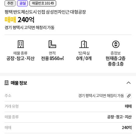
추천
공실
매물번호 10149
평택 반도체신도시 인접 삼성전자인근 대형공장
매매
240
억
경기 평택시 고덕면 해창리 가동
매물 종류
면적
방/욕실
층정보
공장·창고·지산
전용 8560㎡
0개 / 0개
현재층 :2층
총층 :1층
매물 정보
경기 평택시 고덕면 해창리 가동
매매
공장·창고·지산
240억