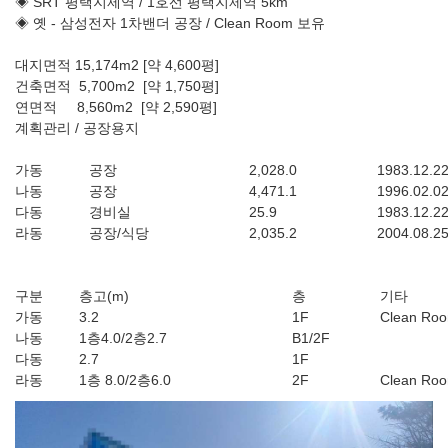
◈ SRT 평택지제역 / 1호선 평택지제역 5km
◈ 옛 - 삼성전자 1차밴더 공장 / Clean Room 보유
대지면적 15,174m2 [약 4,600평]
건축면적 5,700m2 [약 1,750평]
연면적 8,560m2 [약 2,590평]
계획관리 / 공장용지
가동
공장
2,028.0
1983.12.2
나동
공장
4,471.1
1996.02.0
다동
경비실
25.9
1983.12.2
라동
공장/식당
2,035.2
2004.08.2
구분
층고(m)
층
기타
가동
3.2
1F
Clean Ro
나동
1층4.0/2층2.7
B1/2F
다동
2.7
1F
라동
1층 8.0/2층6.0
2F
Clean Ro