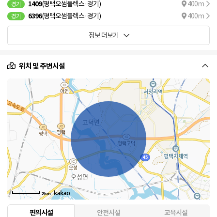
1409
(평택오썸플렉스·경기)
400m
경기
6396
(평택오썸플렉스·경기)
400m
경기
정보 더보기
위치 및 주변시설
2km
편의시설
안전시설
교육시설