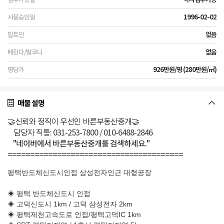
1996-02-02
없음
없음
926만원/평 (280만원/㎡)
매물 설명
🤝신뢰와 정직이 우선인 바른부동산중개🤝
담당자 직통: 031-253-7800 / 010-6488-2846
"네이버에서 바른부동산중개를 검색하세요."
=======================================
평택반도체신도시인접 삼성전자인근 대형공장
◈ 평택 반도체신도시 인접
◈ 고덕신도시 1km / 고덕 삼성전자 2km
◈ 평택제천고속도로 인접/평택고덕IC 1km