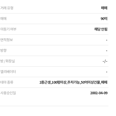
거래 유형
매매
매매
90억
미등기 여부
해당 안됨
면적정보
-
방향
-
방 / 화장실
- / -
엘리베이터
-
테마 종류
2종근생,100평이상,주차가능,50억이상건물,매매
사용승인일
2002-04-09