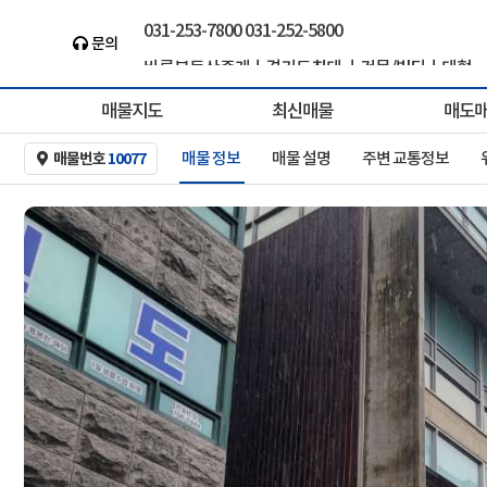
031-253-7800 031-252-5800
바른부동산중개ㅣ경기도최대 ㅣ건물/빌딩ㅣ대형..
문의
the-baleun.com
매물지도
최신매물
매도
매물 정보
매물 설명
주변 교통정보
매물번호
10077