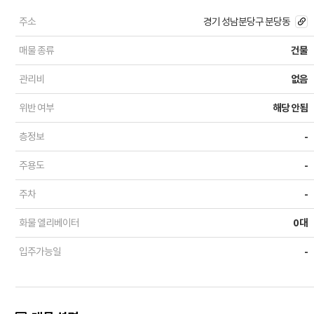
주소
경기 성남분당구 분당동
매물 종류
건물
관리비
없음
위반 여부
해당 안됨
층정보
-
주용도
-
주차
-
화물 엘리베이터
0 대
입주가능일
-