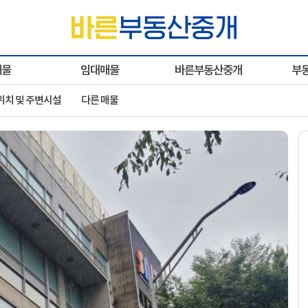
매물
임대매물
바른부동산중개
부
위치 및 주변시설
다른 매물