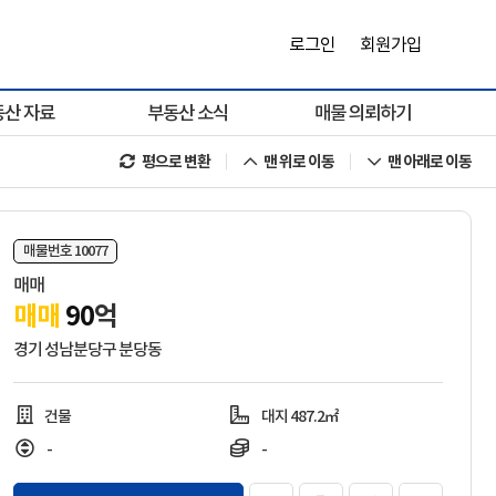
로그인
회원가입
동산 자료
부동산 소식
매물 의뢰하기
평으로 변환
맨 위로 이동
맨 아래로 이동
매물번호 10077
매매
매매
90
억
경기 성남분당구 분당동
건물
대지 487.2㎡
-
-