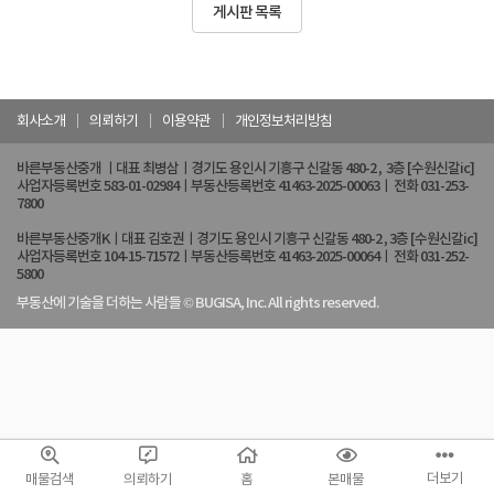
게시판 목록
회사소개
의뢰하기
이용약관
개인정보처리방침
바른부동산중개 ㅣ대표 최병삼ㅣ경기도 용인시 기흥구 신갈동 480-2 , 3층 [수원신갈ic]
사업자등록번호 583-01-02984ㅣ부동산등록번호 41463-2025-00063ㅣ 전화 031-253-
7800
바른부동산중개Kㅣ대표 김호권ㅣ경기도 용인시 기흥구 신갈동 480-2 , 3층 [수원신갈ic]
사업자등록번호 104-15-71572ㅣ부동산등록번호 41463-2025-00064ㅣ 전화 031-252-
5800
부동산에 기술을 더하는 사람들 © BUGISA, Inc. All rights reserved.
더보기
매물검색
의뢰하기
홈
본매물