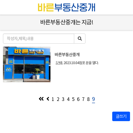
바른부동산중개는 지금!
바른부동산중개
記憶. 2023.10.04 ​ 점포 문을 열다.
9
1
2
3
4
5
6
7
8
글쓰기