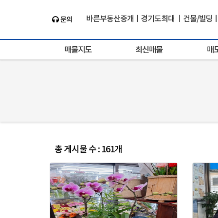
바른부동산중개ㅣ경기도최대 ㅣ건물/빌딩ㅣ
문의
the-baleun.com
매물지도
최신매물
매
총 게시물 수 : 161개