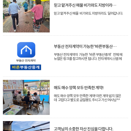
믿고 맡겨주신 매물 비가와도 지방이라도 달려갑니다.
믿고 맡겨주신 매물 비가와도 지방이라도 달려갑니다.
부동산 전자계약이 가능한 '바른부동산중개'
부동산 전자계약이 가능한 '바른 부동산중개' 전체 메
뉴얼은 링크를 참고하시면 됩니다. 전자계약시스템 메
뉴얼 : https://irts.molit.go.kr/dist/data/manual.pdf
요즘 부동산 담보대출 진행시 전자계약진행건은 은행의
우대금리 정책으로 금리인하의 효과를 얻을수 있습니
다. 실거래신고와 확정일자 부여 부분도 시스템상에서
간단하게 신청하기를 하면 별도로 주민센타 등 을 방문
하지 않아도 됩니다. 매도인[임대인] / 매수인[임차인] /
중개사 모두 인증서 등 필요한 부분과 진행상 처음 접하
매도 매수 양쪽 모두 만족한 계약!
시는 부분이라 애로 사항이 있지만 한번 해보신분께서
는 아주쉽게 접근하실 수 있고 앞으로는 계약진행 대세
매도 매수 양쪽 모두 만족한 계약! 이런 계약 쉽지 않은
가 되지않을까합니다.
데 고맙다고 별도로 금일봉도 주시고 가신 여사님^^
고객님의 소중한 자산 진심을 다합니다.