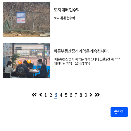
토지 매매 현수막
토지매매 현수막
바른부동산중개 계약은 계속됩니다.
바른부동산중개 계약은 계속됩니다. 1일 2건 계약^^
대형학원 계약 요식업 계약
3
1
2
4
5
6
7
8
9
글쓰기