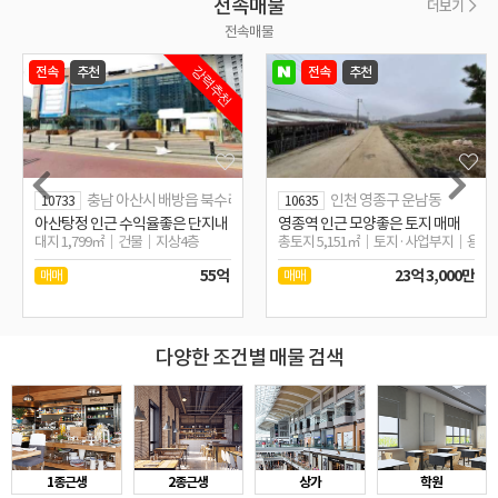
전속매물
더보기
전속매물
전속
추천
전속
추천
강력추천
충남 아산시 배방읍 북수리
인천 영종구 운남동
10733
10635
카페,주택
아산탕정 인근 수익율좋은 단지내 및 학교인근 근생상가
영종역 인근 모양좋은 토지 매매
0,0/2,1F
대지 1,799㎡
건물
지상4층
총토지 5,151㎡
토지·사업부지
용도
55억
23억 3,000만
매매
매매
다양한 조건별 매물 검색
1종근생
2종근생
상가
학원