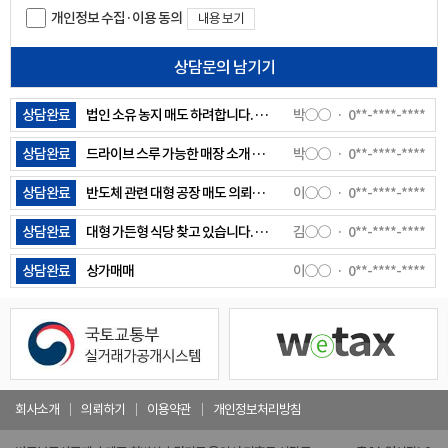
개인정보 수집·이용 동의
내용 보기
상담완료
안녕하세요 . 경기광주 능평동 오포터널 인근 토지 매매하고 합니다. 전체 면적이 약 380평 정도 되는데, 해당 조건으로 매수자 문의나 중개 가능할까요?
정○○
0**-****-****
상담문의 남기기
상담완료
용인 수지지역 그급식당자리 찾고있습니다. 전용면적 120평 이상. 주차 다수(20대이상)
허○○
0**-****-****
상담완료
법인 소유 농지 매도 하려합니다. 상담전화 부탁드려요
박○○
0**-****-****
상담완료
드라이브 스루 가능한 매장 소개 좀 해주세요
박○○
0**-****-****
상담완료
반도체 관련 대형 공장 매도 의뢰합니다.
이○○
0**-****-****
상담완료
대형 가든형 식당 찾고 있습니다. 용인 , 수원 등
김○○
0**-****-****
상담완료
상가매매
이○○
0**-****-****
상담완료
동두천 대형 상가 임대 의뢰를 드리고 싶습니다. 연락주세요~
안○○
0**-****-****
상담완료
안성공도읍에 단독건물 임대 매물로 내놓고 싶어요 현재 식당 9년째 운영중이고 만세대이상 항아리 상권 주차장있는 단독건물입니다
정○○
0**-****-****
상담완료
100평이상 가든상가 주차30대이상 가능한 곳 찾고 있습니다 연락주시면 감사하겠습니다
안○○
0**-****-****
회사소개
의뢰하기
이용약관
개인정보처리방침
상담완료
용인시 수지구 성복동 외식타운 내 신축 건물 2채 건물주인데요.(준공완료) 식당이 적당할 것 같아서 연락드려봅니다. 주소는 성복 2로 413-1/413-2 입니다.순서대로 사진 첨부합니다. 413-1 : 1층,2층 61,61 합계122평 413-2 : 1층,2층 65,65 합계130평 각각 3억에 월세 1,300 원합니다. (통임대 기준이라 층별로도 조정가능합니다)
윤○○
0**-****-****