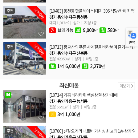
강력추천
추천
[10483] 동천동 핫플레이스! 대지 306 식당/카페 최적
경기 용인수지구 동천동
대지 1,013㎡
상가
지상 1층
권
협의가능
보
9,000
만
월
580
만
번역
강력추천
추천
[10713] 광교산의 푸른 사계절을 바라보며 즐기는 최고
경기 용인수지구 신봉동
전용 420.53㎡
상가
해당 1층
보
1
억
6,000
만
월
2,270
만
최신매물
더보기
[10714] 기흥 테라타워 핵심상권 상가 매매
경기 용인기흥구 농서동
전용 56.91㎡
상가
해당 1층
매
3
억
1,000
만
강력추천
추천
[10700] 신갈오거리 대로변 가시성 최고의 1층 상가 임
경기 용인기흥구 신갈동