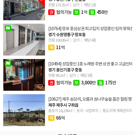
전용 173.25㎡
상가
해당 1층
권
협의가능
보
1
억
월
450
만
[10764] 망포 중심상권 최고입지 성업중인 임차 맞춰진
경기 수원영통구 망포동
전용 160.06㎡
상가
해당 4층
매
11
억
추천
[10494] 성업중인 1종 노래방 주변 상권 좋고 고급인
경기 용인기흥구 중동
전용 99.2㎡
상가
해당 3층
권
협의가능
보
3,000
만
월
175
만
[10627] 제주 송당리, 오름과 삼나무숲을 품은 힐링 명
제주 제주시 구좌읍
총토지 16,190㎡
토지·사업부지
용도지역 계획관리지
매
66
억