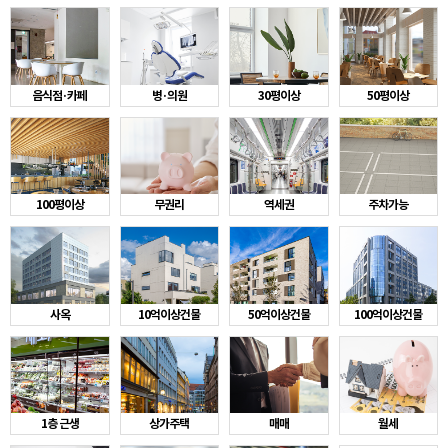
음식점·카페
병·의원
30평이상
50평이상
100평이상
무권리
역세권
주차가능
사옥
10억이상건물
50억이상건물
100억이상건물
1층 근생
상가주택
매매
월세