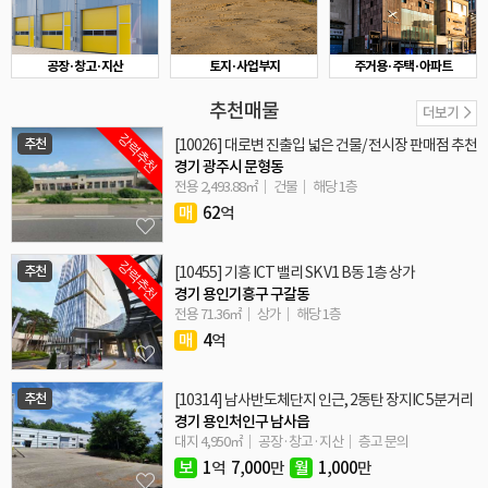
공장·창고·지산
토지·사업부지
주거용·주택·아파트
추천매물
더보기
강력추천
추천
[10026] 대로변 진출입 넓은 건물/ 전시장 판매점 추천
경기 광주시 문형동
전용 2,493.88㎡
건물
해당 1층
매
62
억
강력추천
추천
[10455] 기흥 ICT 밸리 SK V1 B동 1층 상가
경기 용인기흥구 구갈동
전용 71.36㎡
상가
해당 1층
매
4
억
추천
[10314] 남사반도체단지 인근, 2동탄 장지IC 5분거리
경기 용인처인구 남사읍
대지 4,950㎡
공장·창고·지산
층고 문의
보
1
억
7,000
만
월
1,000
만