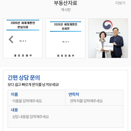
부동산자료
더보기
게시판
상담완료
안성공도읍에 단독건물 임대 매물로 내놓고 싶어요 현재 식당 9년째 운영중이고 만세대이상 항아리 상권 주차장있는 단독건물입니다
정○○
0**-****-****
상담완료
100평이상 가든상가 주차30대이상 가능한 곳 찾고 있습니다 연락주시면 감사하겠습니다
안○○
0**-****-****
간편 상담 문의
상담완료
보다 쉽고 빠르게 문의를 남겨보세요!
용인시 수지구 성복동 외식타운 내 신축 건물 2채 건물주인데요.(준공완료) 식당이 적당할 것 같아서 연락드려봅니다. 주소는 성복 2로 413-1/413-2 입니다.순서대로 사진 첨부합니다. 413-1 : 1층,2층 61,61 합계122평 413-2 : 1층,2층 65,65 합계130평 각각 3억에 월세 1,300 원합니다. (통임대 기준이라 층별로도 조정가능합니다)
윤○○
0**-****-****
이름
연락처
상담완료
근생 건축 가능한 토지 찾습니다. 용인시 대로변 으로
장○○
0**-****-****
상담완료
반도체업체 사옥으로 사용할 만한 건물 구해주세요. 4층이상 , 연면적 400평이상 구합니다.
김○○
0**-****-****
내용
상담완료
용인시 기흥구 공세동 단독 사옥 및 공장 혼합 건물 매각 문의 드립니다.
김○○
0**-****-****
상담완료
상가매도 . 경기도 용인시 처인구 고림지구내
이○○
0**-****-****