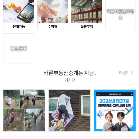
자동차관련/주유
소
전매가능
수익형
물류부지
창고/물류
바른부동산중개는 지금!
더보기
게시판