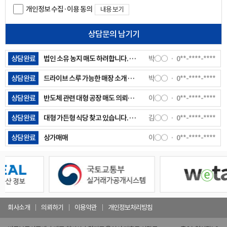
개인정보 수집·이용 동의
내용 보기
상담완료
안녕하세요 . 경기광주 능평동 오포터널 인근 토지 매매하고 합니다. 전체 면적이 약 380평 정도 되는데, 해당 조건으로 매수자 문의나 중개 가능할까요?
정○○
0**-****-****
상담문의 남기기
상담완료
용인 수지지역 그급식당자리 찾고있습니다. 전용면적 120평 이상. 주차 다수(20대이상)
허○○
0**-****-****
상담완료
법인 소유 농지 매도 하려합니다. 상담전화 부탁드려요
박○○
0**-****-****
상담완료
드라이브 스루 가능한 매장 소개 좀 해주세요
박○○
0**-****-****
상담완료
반도체 관련 대형 공장 매도 의뢰합니다.
이○○
0**-****-****
상담완료
대형 가든형 식당 찾고 있습니다. 용인 , 수원 등
김○○
0**-****-****
상담완료
상가매매
이○○
0**-****-****
상담완료
동두천 대형 상가 임대 의뢰를 드리고 싶습니다. 연락주세요~
안○○
0**-****-****
상담완료
안성공도읍에 단독건물 임대 매물로 내놓고 싶어요 현재 식당 9년째 운영중이고 만세대이상 항아리 상권 주차장있는 단독건물입니다
정○○
0**-****-****
상담완료
100평이상 가든상가 주차30대이상 가능한 곳 찾고 있습니다 연락주시면 감사하겠습니다
안○○
0**-****-****
회사소개
의뢰하기
이용약관
개인정보처리방침
상담완료
용인시 수지구 성복동 외식타운 내 신축 건물 2채 건물주인데요.(준공완료) 식당이 적당할 것 같아서 연락드려봅니다. 주소는 성복 2로 413-1/413-2 입니다.순서대로 사진 첨부합니다. 413-1 : 1층,2층 61,61 합계122평 413-2 : 1층,2층 65,65 합계130평 각각 3억에 월세 1,300 원합니다. (통임대 기준이라 층별로도 조정가능합니다)
윤○○
0**-****-****