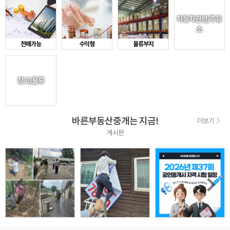
자동차관련/주유
소
전매가능
수익형
물류부지
창고/물류
바른부동산중개는 지금!
더보기
게시판