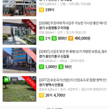
대지 1,095.9㎡
건물
지하 2층 / 지상 6층
매
199
억
인증매물
[10208] 무권리에 즉시입주 가능한 가시성 좋은 메디
경기 수원영통구 이의동
전용 200.4㎡
상가
방 1개 / 욕실 1개
보
1
억
월
800
만
관
490,000원
저보증금
[10437] 신갈초 맞은 편 40평 상가 저렴한 보증금, 월세
경기 용인기흥구 신갈동
전용 133.65㎡
사무실
관리비 문의
보
1,000
만
월
66
만
강력추천
추천
[10772] 포승국가산업단지 인접 & 도로 접합! 평택 안
경기 평택시 안중읍
총토지 4,051㎡
토지·사업부지
용도지역 계획관리지역
매
26
억
4,700
만