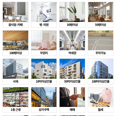
음식점·카페
병·의원
30평이상
50평이상
100평이상
무권리
역세권
주차가능
사옥
10억이상건물
50억이상건물
100억이상건물
1층 근생
상가주택
매매
월세