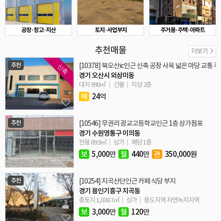
공장·창고·지산
토지·사업부지
주거용·주택·아파트
추천매물
더보기
추천
[10378] 북오산ic인근 신축 공장 사옥 넓은 마당 교통 
신축
경기 오산시 외삼미동
대지 990㎡
건물
지상 2층
매
24
억
추천
[10546] 무권리 광교고등학교인근 1층 상가점포
경기 수원영통구 이의동
전용 89.9㎡
상가
해당 1층
보
5,000
만
월
440
만
관
350,000원
추천
[10254] 지곡산단인근 카페 식당 부지
경기 용인기흥구 지곡동
총토지 1,038.7㎡
상가
용도지역 자연녹지지역
보
3,000
만
월
120
만