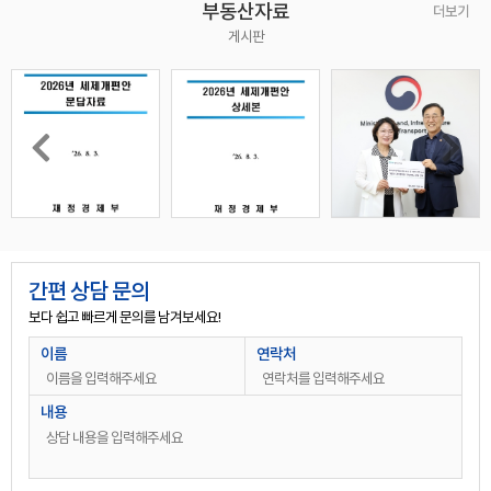
부동산자료
더보기
게시판
상담완료
안성공도읍에 단독건물 임대 매물로 내놓고 싶어요 현재 식당 9년째 운영중이고 만세대이상 항아리 상권 주차장있는 단독건물입니다
정○○
0**-****-****
상담완료
100평이상 가든상가 주차30대이상 가능한 곳 찾고 있습니다 연락주시면 감사하겠습니다
안○○
0**-****-****
간편 상담 문의
상담완료
보다 쉽고 빠르게 문의를 남겨보세요!
용인시 수지구 성복동 외식타운 내 신축 건물 2채 건물주인데요.(준공완료) 식당이 적당할 것 같아서 연락드려봅니다. 주소는 성복 2로 413-1/413-2 입니다.순서대로 사진 첨부합니다. 413-1 : 1층,2층 61,61 합계122평 413-2 : 1층,2층 65,65 합계130평 각각 3억에 월세 1,300 원합니다. (통임대 기준이라 층별로도 조정가능합니다)
윤○○
0**-****-****
이름
연락처
상담완료
근생 건축 가능한 토지 찾습니다. 용인시 대로변 으로
장○○
0**-****-****
상담완료
반도체업체 사옥으로 사용할 만한 건물 구해주세요. 4층이상 , 연면적 400평이상 구합니다.
김○○
0**-****-****
내용
상담완료
용인시 기흥구 공세동 단독 사옥 및 공장 혼합 건물 매각 문의 드립니다.
김○○
0**-****-****
상담완료
상가매도 . 경기도 용인시 처인구 고림지구내
이○○
0**-****-****