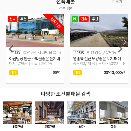
전속매물
더보기
전속매물
전속
추천
전속
추천
강력추천
충남 아산시 배방읍 북수리
인천 영종구 운남동
10733
10635
카페,주택
아산탕정 인근 수익율좋은 단지내 및 학교인근 근생상가
영종역 인근 모양좋은 토지 매매
0,0/2,1F
대지 1,799㎡
건물
지상4층
총토지 5,151㎡
토지·사업부지
용도
55억
23억 3,000만
매매
매매
다양한 조건별 매물 검색
1종근생
2종근생
상가
학원