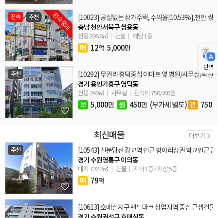
전속중개
전속
추천
[10023] 공실없는 상가주택, 수익율[10.53%],천
충남 천안서북구 쌍용동
전용 396.8㎡
건물
해당 1층
매
12
억
5,000
만
번역
추천
[10292] 무권리 흥덕중심 이마트 옆 병원/사무실/학원 
경기 용인기흥구 영덕동
전용 249㎡
사무실
관리비 750,000원
보
5,000
만
월
450
만
(부가세 별도)
관
750,
최신매물
더보기
추천
[10543] 신분당선 광교역 인근 항아리상권 학교인근 
경기 수원영통구 이의동
대지 722.2㎡
건물
지하 1층 / 지상 5층
매
79
억
[10613] 호매실지구 랜드마크 상업지역 중심 근생건물
경기 수원권선구 호매실동